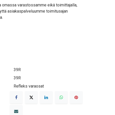
lla omassa varastossamme eikä toimittajalla,
yttä asiakaspalveluumme toimitusajan
a.
39R
39R
Refleks varaosat