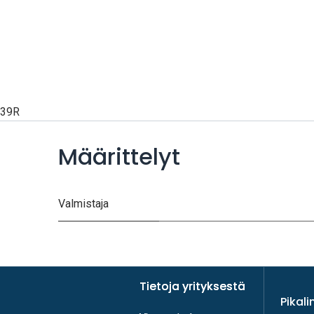
39R
Määrittelyt
Valmistaja
Tietoja yrityksestä
Tietoja yrityksestä
Pikali