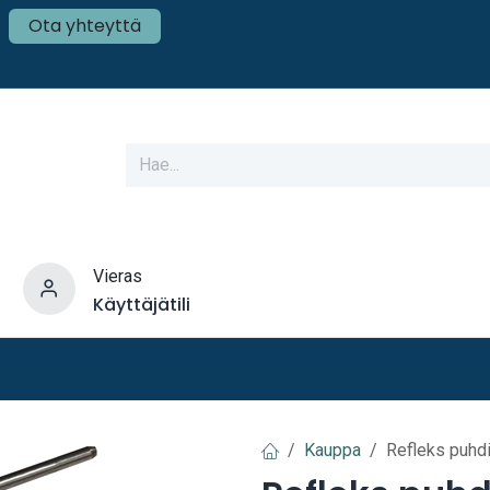
Ota yhteyttä
Vieras
Käyttäjätili
varusteet
Veneen tekniikka
Mökki ja Kot
Kauppa
Refleks puhdi