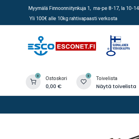
Siirry sisältöön
Myymälä Finnoonniitynkuja 1, ma-pe 8-17, la 10-14
Yli 100€ alle 10kg rahtivapaasti verkosta
0
0
Ostoskori
Toivelista
0,00
€
Näytä toivelista
Lämmittimet
Sähkö
Vene