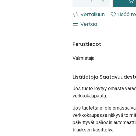
Vertailuun
Lisää to
Vertaa
Perustiedot
Valmistaja
Lisätietoja Saatavuudest
Jos tuote löytyy oma
sta vara
verkkokaupasta.
Jos tuotetta ei ole omassa var
verkkokaupassa näkyvä toimit
päivittyvät pääosin automaatti
tilauksen käsittelyä.