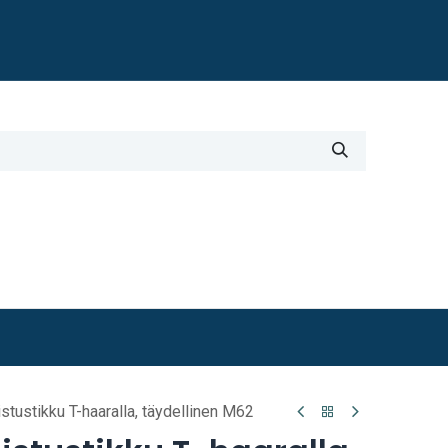
Blogi
i
Työkalut
Lisätiedot
stustikku T-haaralla, täydellinen M62