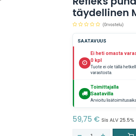
Refleks puhd
täydellinen 
(0rvostelu)
SAATAVUUS
Ei heti omasta vara
0 kpl
Tuote ei ole tällä hetke
varastosta.
Toimittajalla
Saatavilla
Arvioitu lisätoimitusaik
59,75
€
Sis ALV 25.5%