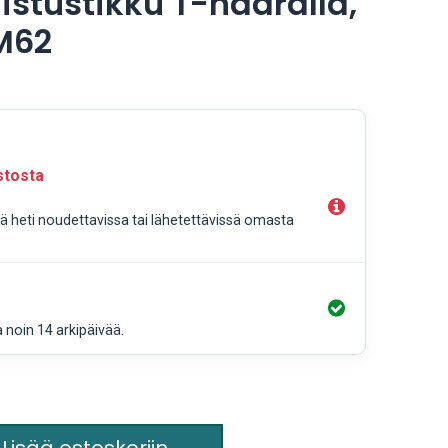
istustikku T-haaralla,
M62
stosta
llä heti noudettavissa tai lähetettävissä omasta
a noin 14 arkipäivää.
Lisää ostoskoriin