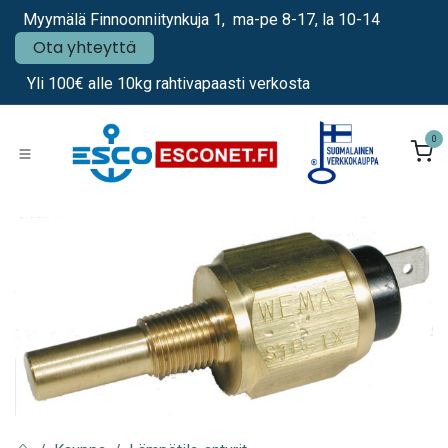
Siirry sisältöön
Myymälä Finnoonniitynkuja 1, ma-pe 8-17, la 10-14
Ota yhteyttä
Yli 100€ alle 10kg rahtivapaasti verkosta
0