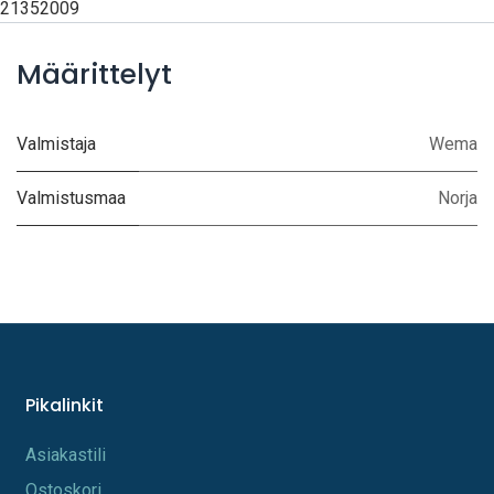
21352009
Määrittelyt
Valmistaja
Wema
Valmistusmaa
Norja
Pikalinkit
A​s​iakastili
Os​toskori