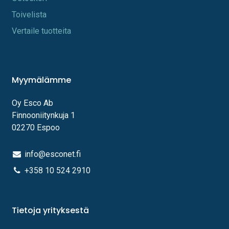
Toi​velista
Vertaile tuotteita
Myymälämme
Oy Esco Ab
Finnooniitynkuja 1
02270 Espoo
info@esconet.fi
+358 10 524 2910
Tietoja yrityksestä