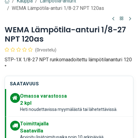
Kauppa
Lämpötila-anturit
WEMA Lämpötila-anturi 1/8-27 NPT 120as
WEMA Lämpötila-anturi 1/8-27
NPT 120as
(0rvostelu)
STP-1X 1/8-27 NPT runkomaadoitettu lämpötilananturi 120
°
SAATAVUUS
Omassa varastossa
2
kpl
Heti noudettavissa myymälästä tai lähetettävissä.
Toimittajalla
Saatavilla
Arvioitu lisätoimitusaika noin 10 arkipäivää.