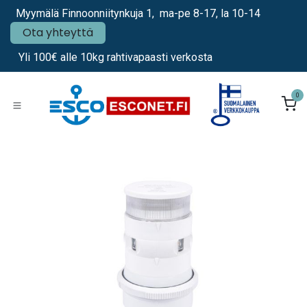
Siirry sisältöön
Myymälä Finnoonniitynkuja 1, ma-pe 8-17, la 10-14
Ota yhteyttä
Yli 100€ alle 10kg rahtivapaasti verkosta
0