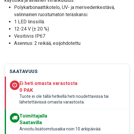
käyttöikä ja alhainen virrankulutus.
Polykarbonaattikotelo, UV- ja merivedenkestävä,
valinnainen ruostumaton teräskansi.
1 LED linssillä.
12-24 V (± 20 %)
Vesitiivis IP67
Asennus: 2 reikää, esijohdotettu
SAATAVUUS
Ei heti omasta varastosta
0 PAK
Tuote ei ole tällä hetkellä heti noudettavissa tai
lähetettävissä omasta varastosta.
Toimittajalla
Saatavilla
Arvioitu lisätoimitusaika noin 10 arkipäivää.