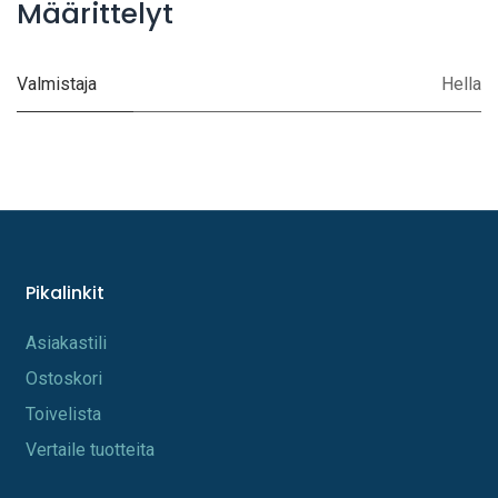
Määrittelyt
Valmistaja
Hella
Pikalinkit
A​s​iakastili
Os​toskori
Toi​velista
Vertaile tuotteita