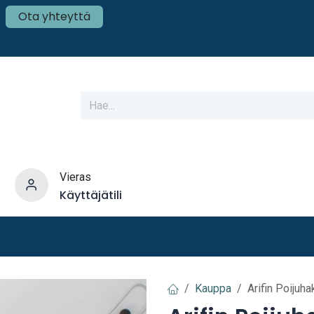
Ota yhteyttä
Vieras
Käyttäjätili
varusteet
Veneen tekniikka
Mökki ja Kot
Kauppa
Arifin Poijuh