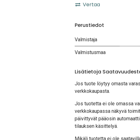
Vertaa
Perustiedot
Valmistaja
Valmistusmaa
Lisätietoja Saatavuudest
Jos tuote löytyy oma
sta vara
verkkokaupasta.
Jos tuotetta ei ole omassa var
verkkokaupassa näkyvä toimit
päivittyvät pääosin automaatti
tilauksen käsittelyä.
Mikäli tuotetta ei ole saatavi