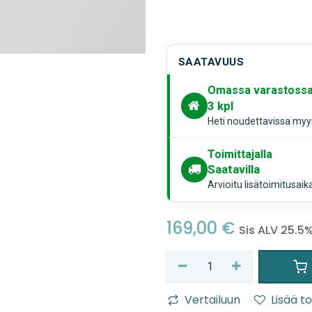
SAATAVUUS
Omassa varastoss
3
kpl
Heti noudettavissa myym
Toimittajalla
Saatavilla
Arvioitu lisätoimitusaik
169,00
€
Sis ALV 25.5
Vertailuun
Lisää to