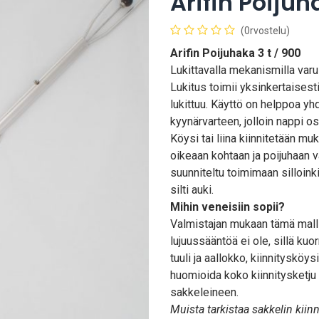
Arifin Poiju
(0rvostelu)
Arifin Poijuhaka 3 t / 900
Lukittavalla mekanismilla varu
Lukitus toimii yksinkertaisest
lukittuu. Käyttö on helppoa yh
kyynärvarteen, jolloin nappi os
Köysi tai liina kiinnitetään mu
oikeaan kohtaan ja poijuhaan v
suunniteltu toimimaan silloink
silti auki.
Mihin veneisiin sopii?
Valmistajan mukaan tämä mall
lujuussääntöä ei ole, sillä ku
tuuli ja aallokko, kiinnitysköy
huomioida koko kiinnitysketju 
sakkeleineen.
Muista tarkistaa sakkelin kiin