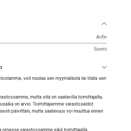
Arifin
Suomi
a
stostamme, voit noutaa sen myymälästä tai tilata sen
astossamme, mutta sitä on saatavilla toimittajalta,
usaika on arvio. Toimittajiemme varastosaldot
sesti päivittäin, mutta saatavuus voi muuttua ennen
lla omassa varastossamme eikä toimittajalla,