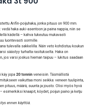
haka 3t 900
stettu Arifin-poijuhaka, jonka pituus on 900 mm.
i: vedä haka auki-asentoon ja paina nappia, niin se
dellä kädellä – kahva tukeutuu mukavasti
uu luontevasti sormille.
kana tulevalla sakkelilla. Näin veto kohdistuu koukun
arsi säästyy turhalta rasitukselta. Haka on
in, jos varsi joskus hieman taipuu – lukitus saadaan
i käy jopa
20 tonnin
veneisiin. Täsmällistä
ormitukseen vaikuttaa moni seikka: veneen tuulipinta,
sien pituus, määrä, suunta ja jousto. Olisi myös hyvä
– esimerkiksi knaapit, köydet, poijun paino ja ketju
nitys ennen käyttöä.