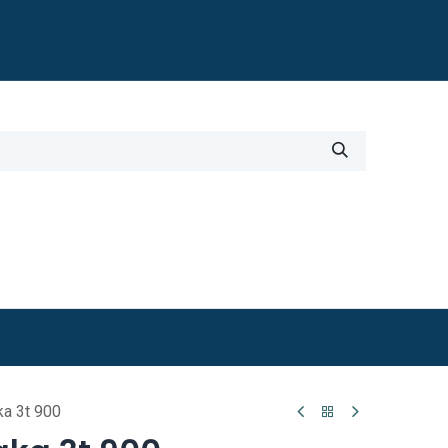
Blogi
i
Työkalut
Lisätiedot
aka 3t 900