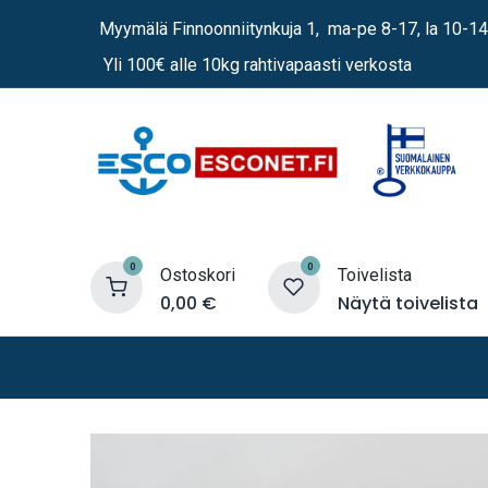
Siirry sisältöön
Myymälä Finnoonniitynkuja 1, ma-pe 8-17, la 10-14
Yli 100€ alle 10kg rahtivapaasti verkosta
0
0
Ostoskori
Toivelista
0,00
€
Näytä toivelista
Lämmittimet
Sähkö
Vene