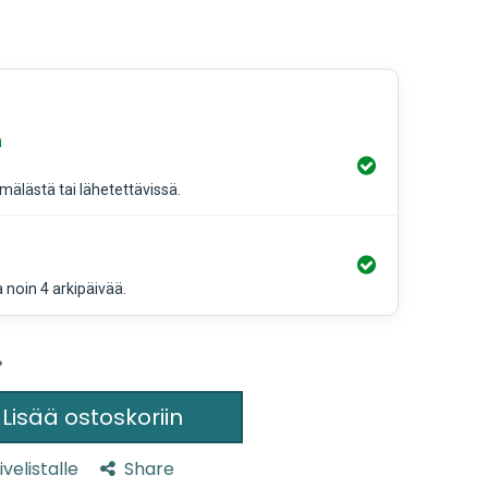
a
älästä tai lähetettävissä.
a noin 4 arkipäivää.
%
Lisää ostoskoriin
ivelistalle
Share