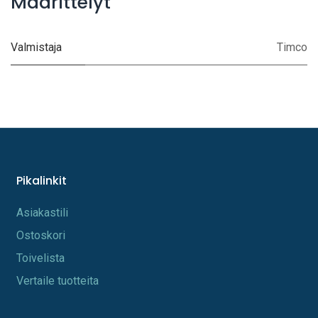
Määrittelyt
Valmistaja
Timco
Pikalinkit
A​s​iakastili
Os​toskori
Toi​velista
Vertaile tuotteita