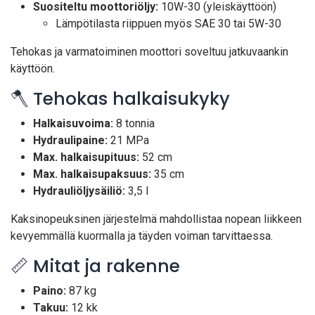
Suositeltu moottoriöljy:
10W-30 (yleiskäyttöön)
Lämpötilasta riippuen myös SAE 30 tai 5W-30
Tehokas ja varmatoiminen moottori soveltuu jatkuvaankin
käyttöön.
🪓 Tehokas halkaisukyky
Halkaisuvoima:
8 tonnia
Hydraulipaine:
21 MPa
Max. halkaisupituus:
52 cm
Max. halkaisupaksuus:
35 cm
Hydrauliöljysäiliö:
3,5 l
Kaksinopeuksinen järjestelmä mahdollistaa nopean liikkeen
kevyemmällä kuormalla ja täyden voiman tarvittaessa.
📏 Mitat ja rakenne
Paino:
87 kg
Takuu:
12 kk