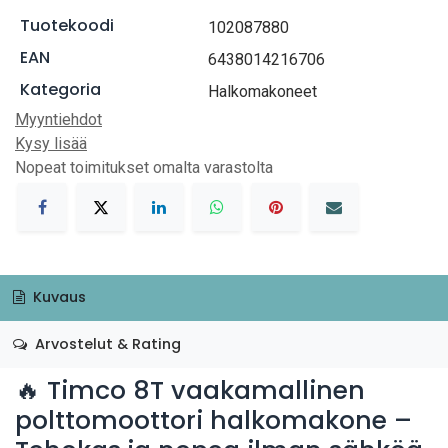
Tuotekoodi
102087880
EAN
6438014216706
Kategoria
Halkomakoneet
Myyntiehdot
Kysy lisää
Nopeat toimitukset omalta varastolta
Kuvaus
Arvostelut & Rating
🔥 Timco 8T vaakamallinen
polttomoottori halkomakone –