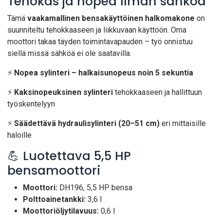
Tehokas ja nopea ilman sähköä
Tämä
vaakamallinen bensakäyttöinen halkomakone
on
suunniteltu tehokkaaseen ja liikkuvaan käyttöön. Oma
moottori takaa täyden toimintavapauden – työ onnistuu
siellä missä sähköä ei ole saatavilla.
⚡
Nopea sylinteri – halkaisunopeus noin 5 sekuntia
⚡
Kaksinopeuksinen sylinteri
tehokkaaseen ja hallittuun
työskentelyyn
⚡
Säädettävä hydraulisylinteri (20–51 cm)
eri mittaisille
haloille
💪 Luotettava 5,5 HP
bensamoottori
Moottori:
DH196, 5,5 HP bensa
Polttoainetankki:
3,6 l
Moottoriöljytilavuus:
0,6 l