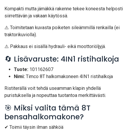
Kompakti mutta jämäkkä rakenne tekee koneesta helposti
siirrettävän ja vakaan käytössä.
⚠️ Toimitetaan kuvasta poiketen sileämmillä renkailla (ei
traktorikuviolla).
⚠️ Pakkaus ei sisällä hydrauli- eikä moottoriöljyjä.
🔄 Lisävaruste: 4IN1 ristihalkoja
Tuote:
101162607
Nimi:
Timco 8T halkomakoneen 4IN1 ristihalkoja
Ristiterällä voit tehdä useamman klapin yhdellä
puristuksella ja nopeuttaa tuotantoa merkittävästi.
🎯 Miksi valita tämä 8T
bensahalkomakone?
✔ Toimii täysin ilman sähköä