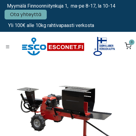
Siirry sisältöön
Myymälä Finnoonniitynkuja 1, ma-pe 8-17, la 10-14
Ota yhteyttä
Yli 100€ alle 10kg rahtivapaasti verkosta
0