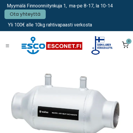
Siirry sisältöön
Myymälä Finnoonniitynkuja 1, ma-pe 8-17, la 10-14
Ota yhteyttä
Yli 100€ alle 10kg rahtivapaasti verkosta
0