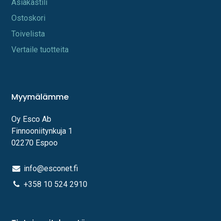
A​s​iakastili
Os​toskori
Toi​velista
Vertaile tuotteita
Myymälämme
Oy Esco Ab
Finnooniitynkuja 1
02270 Espoo
info@esconet.fi
+358 10 524 2910