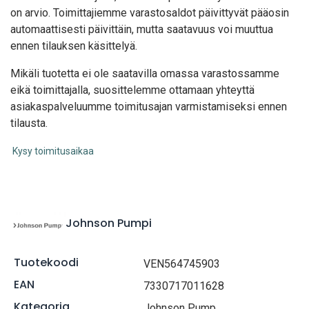
on arvio. Toimittajiemme varastosaldot päivittyvät pääosin
automaattisesti päivittäin, mutta saatavuus voi muuttua
ennen tilauksen käsittelyä.
Mikäli tuotetta ei ole saatavilla omassa varastossamme
eikä toimittajalla, suosittelemme ottamaan yhteyttä
asiakaspalveluumme toimitusajan varmistamiseksi ennen
tilausta.
Kysy toimitusaikaa
Johnson Pumpi
Tuotekoodi
VEN564745903
EAN
7330717011628
Kategoria
Johnson Pump