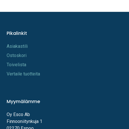
Pikalinkit
A​s​iakastili
Os​toskori
Toi​velista
Vertaile tuotteita
Myymälämme
Oy Esco Ab
Finnooniitynkuja 1
02270 Espoo