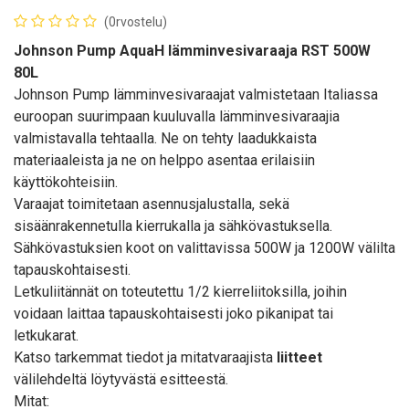
(0rvostelu)
Johnson Pump AquaH lämminvesivaraaja RST 500W
80L
Johnson Pump lämminvesivaraajat valmistetaan Italiassa
euroopan suurimpaan kuuluvalla lämminvesivaraajia
valmistavalla tehtaalla. Ne on tehty laadukkaista
materiaaleista ja ne on helppo asentaa erilaisiin
käyttökohteisiin.
Varaajat toimitetaan asennusjalustalla, sekä
sisäänrakennetulla kierrukalla ja sähkövastuksella.
Sähkövastuksien koot on valittavissa 500W ja 1200W välilta
tapauskohtaisesti.
Letkuliitännät on toteutettu 1/2 kierreliitoksilla, joihin
voidaan laittaa tapauskohtaisesti joko pikanipat tai
letkukarat.
Katso tarkemmat tiedot ja mitatvaraajista
liitteet
välilehdeltä löytyvästä esitteestä.
Mitat: