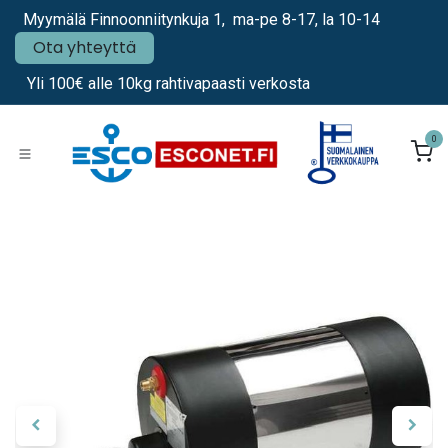
Siirry sisältöön
Myymälä Finnoonniitynkuja 1, ma-pe 8-17, la 10-14
Ota yhteyttä
Yli 100€ alle 10kg rahtivapaasti verkosta
0