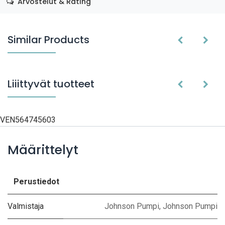
Arvostelut & Rating
Similar Products
Liiittyvät tuotteet
VEN564745603
Määrittelyt
Perustiedot
Valmistaja
Johnson Pumpi
,
Johnson Pumpi