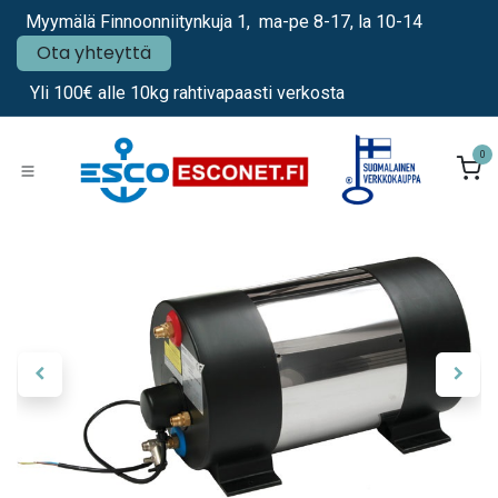
Siirry sisältöön
Myymälä Finnoonniitynkuja 1, ma-pe 8-17, la 10-14
Ota yhteyttä
Yli 100€ alle 10kg rahtivapaasti verkosta
0