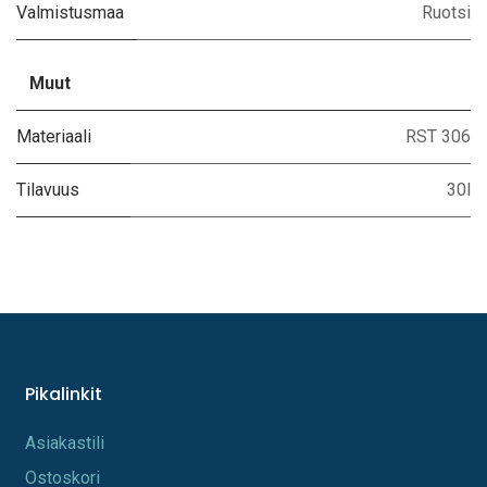
Valmistusmaa
Ruotsi
Muut
Materiaali
RST 306
Tilavuus
30l
Pikalinkit
A​s​iakastili
Os​toskori