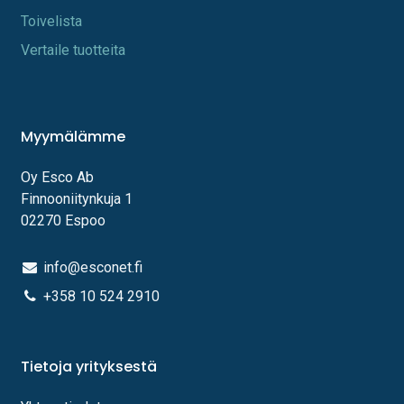
Toi​velista
Vertaile tuotteita
Myymälämme
Oy Esco Ab
Finnooniitynkuja 1
02270 Espoo
info@esconet.fi
+358 10 524 2910
Tietoja yrityksestä