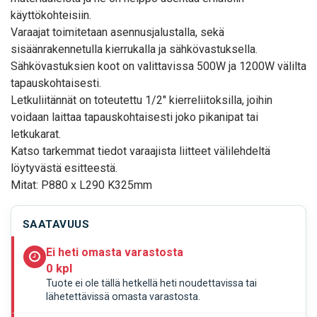
käyttökohteisiin.
Varaajat toimitetaan asennusjalustalla, sekä
sisäänrakennetulla kierrukalla ja sähkövastuksella.
Sähkövastuksien koot on valittavissa 500W ja 1200W välilta
tapauskohtaisesti.
Letkuliitännät on toteutettu 1/2" kierreliitoksilla, joihin
voidaan laittaa tapauskohtaisesti joko pikanipat tai
letkukarat.
Katso tarkemmat tiedot varaajista liitteet välilehdeltä
löytyvästä esitteestä.
Mitat: P880 x L290 K325mm
SAATAVUUS
Ei heti omasta varastosta
0 kpl
Tuote ei ole tällä hetkellä heti noudettavissa tai
lähetettävissä omasta varastosta.