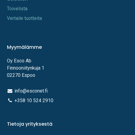
Toi​velista
Vertaile tuotteita
Myymälämme
Oy Esco Ab
Finnooniitynkuja 1
02270 Espoo
info@esconet.fi
+358 10 524 2910
Tietoja yrityksestä