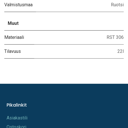
Valmistusmaa
Ruotsi
Muut
Materiaali
RST 306
Tilavuus
22l
Pikalinkit
A​s​iakastili
Os​toskori