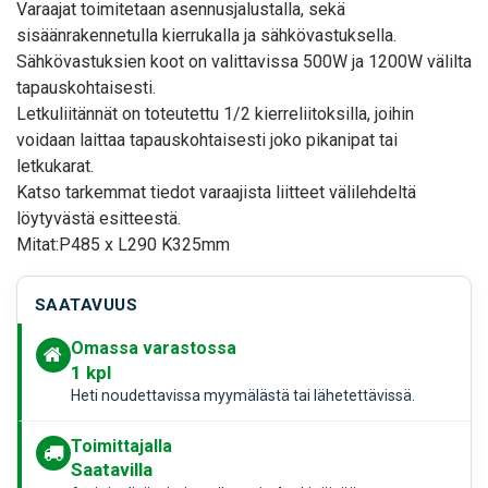
Varaajat toimitetaan asennusjalustalla, sekä
sisäänrakennetulla kierrukalla ja sähkövastuksella.
Sähkövastuksien koot on valittavissa 500W ja 1200W välilta
tapauskohtaisesti.
Letkuliitännät on toteutettu 1/2 kierreliitoksilla, joihin
voidaan laittaa tapauskohtaisesti joko pikanipat tai
letkukarat.
Katso tarkemmat tiedot varaajista liitteet välilehdeltä
löytyvästä esitteestä.
Mitat:P485 x L290 K325mm
SAATAVUUS
Omassa varastossa
1
kpl
Heti noudettavissa myymälästä tai lähetettävissä.
Toimittajalla
Saatavilla