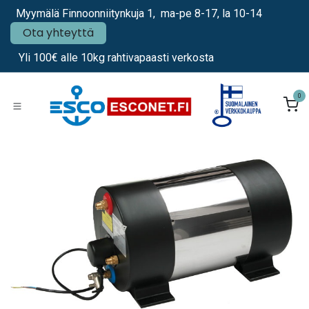
Siirry sisältöön
Myymälä Finnoonniitynkuja 1, ma-pe 8-17, la 10-14
Ota yhteyttä
Yli 100€ alle 10kg rahtivapaasti verkosta
0