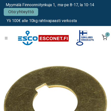
Siirry sisältöön
Myymälä Finnoonniitynkuja 1, ma-pe 8-17, la 10-14
Ota yhteyttä
Yli 100€ alle 10kg rahtivapaasti verkosta
0