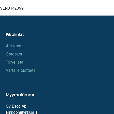
VEN0142399
Pikalinkit
A​s​iakastili
Os​toskori
Toi​velista
Vertaile tuotteita
Myymälämme
Oy Esco Ab
Finnooniitynkuja 1