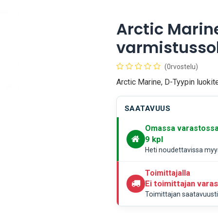
Arctic Mari
varmistussok
(0rvostelu)
Arctic Marine, D-Tyypin luokit
SAATAVUUS
Omassa varastoss
9
kpl
Heti noudettavissa myym
Toimittajalla
Ei toimittajan vara
Toimittajan saatavuustie