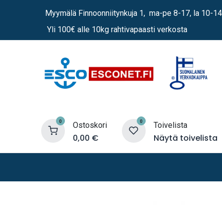
Siirry sisältöön
Myymälä Finnoonniitynkuja 1, ma-pe 8-17, la 10-14
Yli 100€ alle 10kg rahtivapaasti verkosta
0
0
Ostoskori
Toivelista
0,00
€
Näytä toivelista
Lämmittimet
Sähkö
Vene