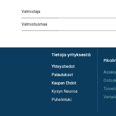
Valmistaja
Valmistusmaa
Tietoja yrityksestä
Tietoja yrityksestä
Pikali
Yhteystiedot
Yhteystiedot
A​s​iaka
Palautukset
Palautuks
Os​tos
Kaupan Ehdot
Kaupan Ehdot
Toi​vel
Kysyn Neuvoa
Vertail
Puhelintuki