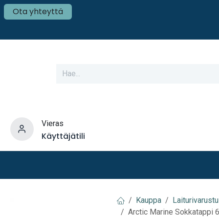
Ota yhteyttä
Vieras
Käyttäjätili
varusteet
Veneen tekniikka
Mökki ja Kot
Kauppa
Laiturivarust
Arctic Marine Sokkatappi