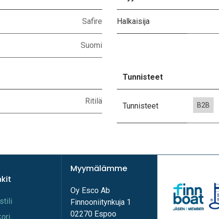
Safire
Halkaisija
Suomi
Tunnisteet
Ritilä
Tunnisteet
B2B
Myymälämme
nkit
Oy Esco Ab
stili
Finnooniitynkuja 1
02270 Espoo
kori