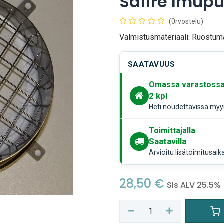
Safire Imup
(0rvostelu)
Valmistusmateriaali: Ruostum
SAATAVUUS
Omassa varastoss
2
kpl
Heti noudettavissa myym
Toimittajalla
Saatavilla
Arvioitu lisätoimitusaik
28,50
€
Sis ALV 25.5%