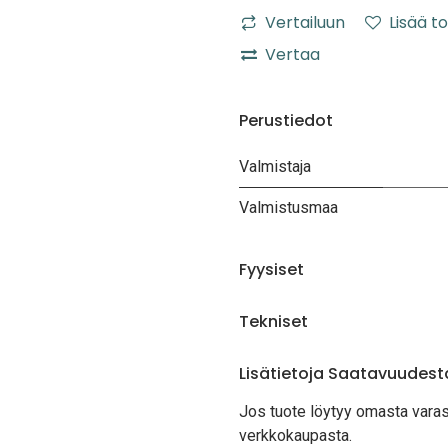
Vertailuun
Lisää to
Vertaa
Perustiedot
Valmistaja
Valmistusmaa
Fyysiset
Tekniset
Lisätietoja Saatavuudest
Jos tuote löytyy oma
sta vara
verkkokaupasta.