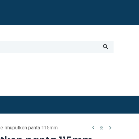
Blogi
i
Työkalut
Lisätiedot
re Imuputken panta 115mm