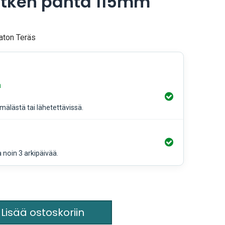
utken panta 115mm
aton Teräs
a
älästä tai lähetettävissä.
a noin 3 arkipäivää.
Lisää ostoskoriin