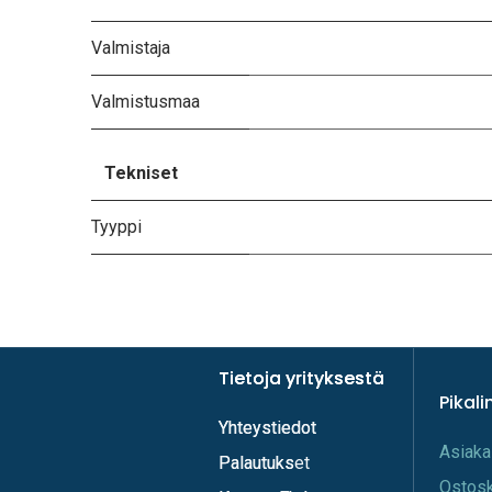
Valmistaja
Valmistusmaa
Tekniset
Tyyppi
Tietoja yrityksestä
Tietoja yrityksestä
Pikali
Yhteystiedot
Yhteystiedot
A​s​iaka
Palautukset
Palautuks
Os​tos