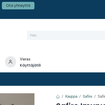
Ota yhteyttä
Vieras
Käyttäjätili
varusteet
Veneen tekniikka
Mökki ja Kot
Kauppa
Safire
Safi