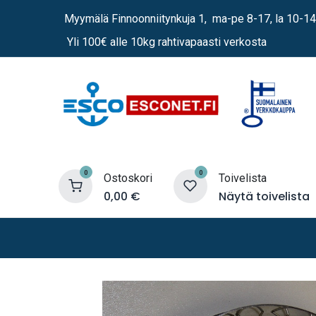
Siirry sisältöön
Myymälä Finnoonniitynkuja 1, ma-pe 8-17, la 10-14
Yli 100€ alle 10kg rahtivapaasti verkosta
0
0
Ostoskori
Toivelista
0,00
€
Näytä toivelista
Lämmittimet
Sähkö
Vene