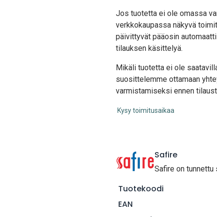
Jos tuotetta ei ole omassa var
verkkokaupassa näkyvä toimit
päivittyvät pääosin automaatti
tilauksen käsittelyä.
Mikäli tuotetta ei ole saatavi
suosittelemme ottamaan yhte
varmistamiseksi ennen tilaust
Kysy toimitusaikaa
Safire
Safire on tunnettu
Tuotekoodi
EAN