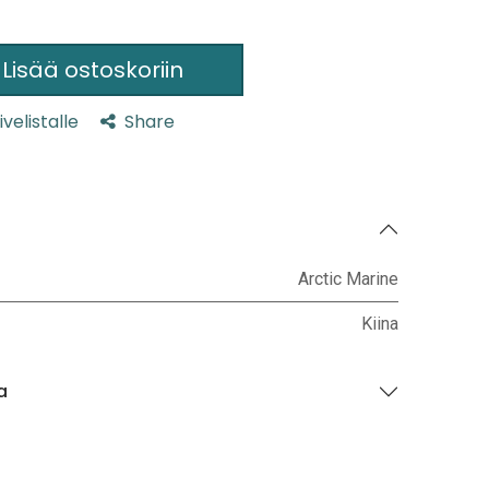
Lisää ostoskoriin
ivelistalle
Share
Arctic Marine
Kiina
a