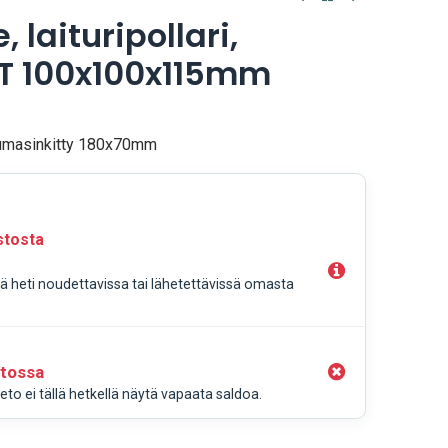
 laituripollari,
RST 100x100x115mm
 kuumasinkitty 180x70mm
stosta
llä heti noudettavissa tai lähetettävissä omasta
stossa
to ei tällä hetkellä näytä vapaata saldoa.