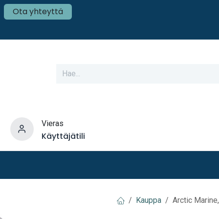
Ota yhteyttä
Vieras
Käyttäjätili
varusteet
Veneen tekniikka
Mökki ja Kot
Kauppa
Arctic Marine