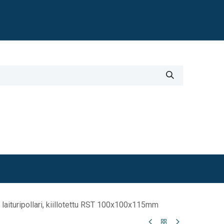
Blogi
i
Työkalut
Lisätiedot
, laituripollari, kiillotettu RST 100x100x115mm