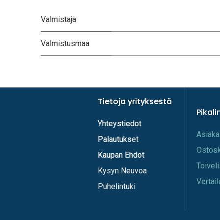
Valmistaja
Valmistusmaa
Tietoja yrityksestä
Tietoja yrityksestä
Pikali
Yhteystiedot
Yhteystiedot
A​s​iaka
Palautukset
Palautuks
Os​tos
Kaupan Ehdot
Kaupan Ehdot
Toi​vel
Kysyn Neuvoa
Vertail
Puhelintuki