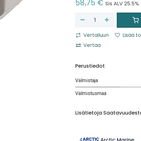
58,75
€
Sis ALV 25.5%
Vertailuun
Lisää to
Vertaa
Perustiedot
Valmistaja
Valmistusmaa
Lisätietoja Saatavuudest
Arctic Marine