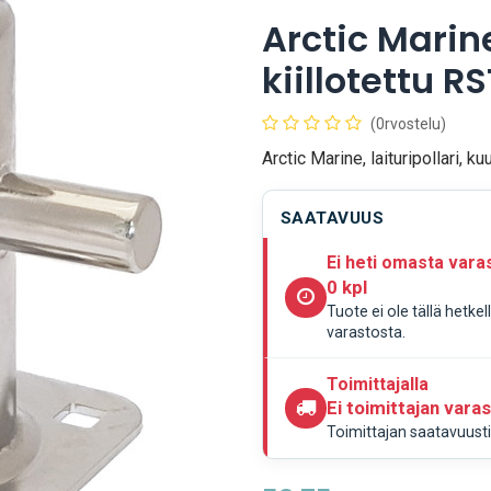
Arctic Marine,
kiillotettu 
(0rvostelu)
Arctic Marine, laituripollari,
SAATAVUUS
Ei heti omasta vara
0 kpl
Tuote ei ole tällä hetke
varastosta.
Toimittajalla
Ei toimittajan vara
Toimittajan saatavuustie