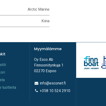
Arctic Marine
Kiina
Myymälämme
nkit
Oy Esco Ab
stili
Finnooniitynkuja 1
02270 Espoo
kori
ista
info@esconet.fi
e tuotteita
+358 10 524 2910