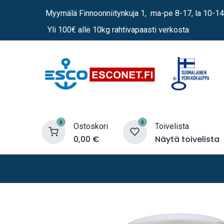
Siirry sisältöön
Myymälä Finnoonniitynkuja 1, ma-pe 8-17, la 10-14
Yli 100€ alle 10kg rahtivapaasti verkosta
0
0
Ostoskori
Toivelista
0,00
€
Näytä toivelista
Lämmittimet
Sähkö
Vene