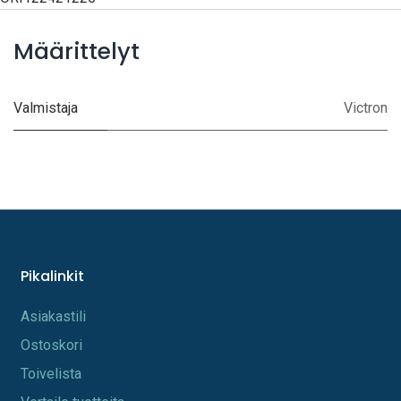
Määrittelyt
Valmistaja
Victron
Pikalinkit
A​s​iakastili
Os​toskori
Toi​velista