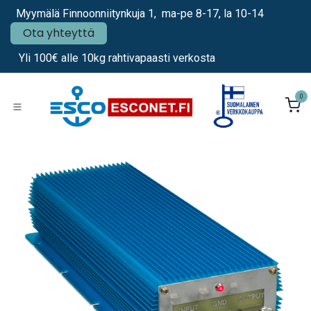
Siirry sisältöön
Myymälä Finnoonniitynkuja 1, ma-pe 8-17, la 10-14
Ota yhteyttä
Yli 100€ alle 10kg rahtivapaasti verkosta
0