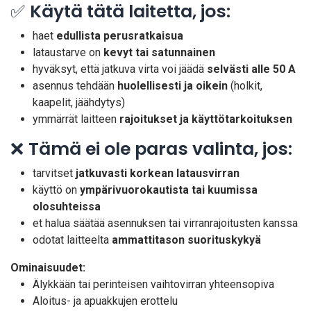
✅
Käytä tätä laitetta, jos:
haet
edullista perusratkaisua
lataustarve on
kevyt tai satunnainen
hyväksyt, että jatkuva virta voi jäädä
selvästi alle 50 A
asennus tehdään
huolellisesti ja oikein
(holkit,
kaapelit, jäähdytys)
ymmärrät laitteen
rajoitukset ja käyttötarkoituksen
❌
Tämä ei ole paras valinta, jos:
tarvitset
jatkuvasti korkean latausvirran
käyttö on
ympärivuorokautista tai kuumissa
olosuhteissa
et halua säätää asennuksen tai virranrajoitusten kanssa
odotat laitteelta
ammattitason suorituskykyä
Ominaisuudet:
Älykkään tai perinteisen vaihtovirran yhteensopiva
Aloitus- ja apuakkujen erottelu