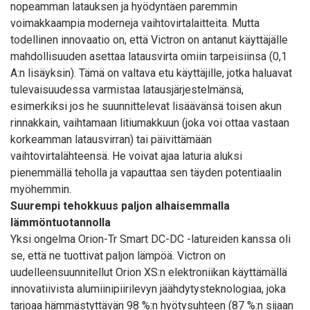
nopeamman latauksen ja hyödyntäen paremmin
voimakkaampia moderneja vaihtovirtalaitteita. Mutta
todellinen innovaatio on, että Victron on antanut käyttäjälle
mahdollisuuden asettaa latausvirta omiin tarpeisiinsa (0,1
A:n lisäyksin). Tämä on valtava etu käyttäjille, jotka haluavat
tulevaisuudessa varmistaa latausjärjestelmänsä,
esimerkiksi jos he suunnittelevat lisäävänsä toisen akun
rinnakkain, vaihtamaan litiumakkuun (joka voi ottaa vastaan
korkeamman latausvirran) tai päivittämään
vaihtovirtalähteensä. He voivat ajaa laturia aluksi
pienemmällä teholla ja vapauttaa sen täyden potentiaalin
myöhemmin.
Suurempi tehokkuus paljon alhaisemmalla
lämmöntuotannolla
Yksi ongelma Orion-Tr Smart DC-DC -latureiden kanssa oli
se, että ne tuottivat paljon lämpöä. Victron on
uudelleensuunnitellut Orion XS:n elektroniikan käyttämällä
innovatiivista alumiinipiirilevyn jäähdytysteknologiaa, joka
tarjoaa hämmästyttävän 98 %:n hyötysuhteen (87 %:n sijaan