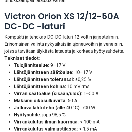
tehokkaampaa latausta varten.
Victron Orion XS 12/12-50A
DC-DC -laturi
Kompakti ja tehokas DC-DC-laturi 12 voltin järjestelmiin.
Erinomainen valinta nykyaikaisiin ajoneuvoihin ja veneisiin,
joissa tarvitaan älykästä latausta ja korkeaa hyötysuhdetta.
Tekniset tiedot:
Tulojännitealue:
9–17 V
Lähtöjännitteen säätöalue:
10–17 V
Lähtöjännitteen toleranssi:
±0,25 %
Lähtöjännitteen kohina:
10 mV rms
Virran säätöalue (sisään/ulos):
1–50 A
Maksimi oikosulkuvirta:
50 A
Jatkuva lähtöteho (alle 40 °C):
700 W
Hyötysuhde:
jopa 98,5 %
Virrankulutus ilman kuormaa:
< 100 mA
Virrankulutus valmiustilassa:
< 1,5 mA