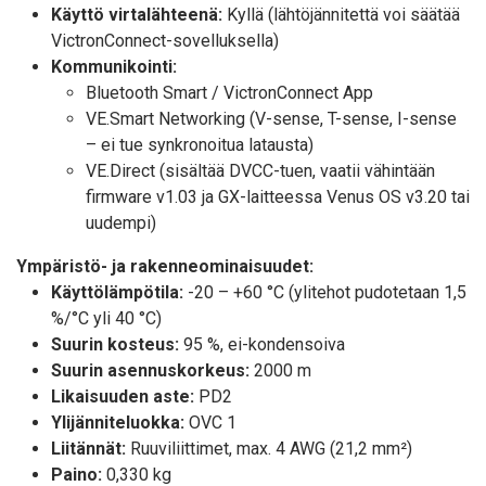
Käyttö virtalähteenä:
Kyllä (lähtöjännitettä voi säätää
VictronConnect-sovelluksella)
Kommunikointi:
Bluetooth Smart / VictronConnect App
VE.Smart Networking (V-sense, T-sense, I-sense
– ei tue synkronoitua latausta)
VE.Direct (sisältää DVCC-tuen, vaatii vähintään
firmware v1.03 ja GX-laitteessa Venus OS v3.20 tai
uudempi)
Ympäristö- ja rakenneominaisuudet:
Käyttölämpötila:
-20 – +60 °C (ylitehot pudotetaan 1,5
%/°C yli 40 °C)
Suurin kosteus:
95 %, ei-kondensoiva
Suurin asennuskorkeus:
2000 m
Likaisuuden aste:
PD2
Ylijänniteluokka:
OVC 1
Liitännät:
Ruuviliittimet, max. 4 AWG (21,2 mm²)
Paino:
0,330 kg