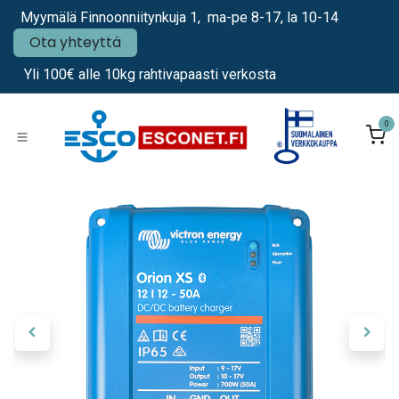
Siirry sisältöön
Myymälä Finnoonniitynkuja 1, ma-pe 8-17, la 10-14
Ota yhteyttä
Yli 100€ alle 10kg rahtivapaasti verkosta
0