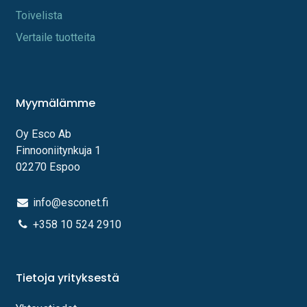
Toi​velista
Vertaile tuotteita
Myymälämme
Oy Esco Ab
Finnooniitynkuja 1
02270 Espoo
info@esconet.fi
+358 10 524 2910
Tietoja yrityksestä