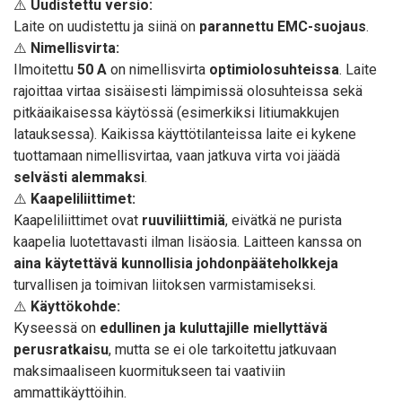
⚠️
Uudistettu versio:
Laite on uudistettu ja siinä on
parannettu EMC-suojaus
.
⚠️
Nimellisvirta:
Ilmoitettu
50 A
on nimellisvirta
optimiolosuhteissa
. Laite
rajoittaa virtaa sisäisesti lämpimissä olosuhteissa sekä
pitkäaikaisessa käytössä (esimerkiksi litiumakkujen
latauksessa). Kaikissa käyttötilanteissa laite ei kykene
tuottamaan nimellisvirtaa, vaan jatkuva virta voi jäädä
selvästi alemmaksi
.
⚠️
Kaapeliliittimet:
Kaapeliliittimet ovat
ruuviliittimiä
, eivätkä ne purista
kaapelia luotettavasti ilman lisäosia. Laitteen kanssa on
aina käytettävä kunnollisia johdonpääteholkkeja
turvallisen ja toimivan liitoksen varmistamiseksi.
⚠️
Käyttökohde:
Kyseessä on
edullinen ja kuluttajille miellyttävä
perusratkaisu
, mutta se ei ole tarkoitettu jatkuvaan
maksimaaliseen kuormitukseen tai vaativiin
ammattikäyttöihin.