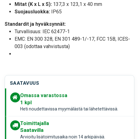
Mitat (K x L x S):
137,3 x 123,1 x 40 mm
Suojausluokka:
IP65
Standardit ja hyväksynnät:
Turvallisuus: IEC 62477-1
EMC: EN 300 328, EN 301 489-1/-17, FCC 15B, ICES-
003 (odottaa vahvistusta)
SAATAVUUS
Omassa varastossa
1
kpl
Heti noudettavissa myymälästä tai lähetettävissä.
Toimittajalla
Saatavilla
Arvioitu lisätoimitusaika noin 14 arkipäivää.