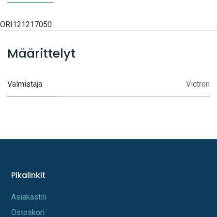
ORI121217050
Määrittelyt
Valmistaja
Victron
Pikalinkit
A​s​iakastili
Os​toskori