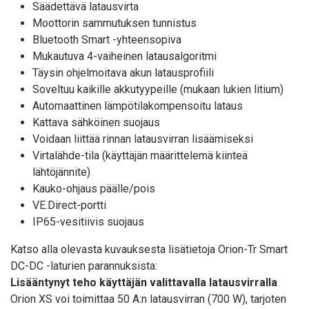
Säädettävä latausvirta
Moottorin sammutuksen tunnistus
Bluetooth Smart -yhteensopiva
Mukautuva 4-vaiheinen latausalgoritmi
Täysin ohjelmoitava akun latausprofiili
Soveltuu kaikille akkutyypeille (mukaan lukien litium)
Automaattinen lämpötilakompensoitu lataus
Kattava sähköinen suojaus
Voidaan liittää rinnan latausvirran lisäämiseksi
Virtalähde-tila (käyttäjän määrittelemä kiinteä
lähtöjännite)
Kauko-ohjaus päälle/pois
VE.Direct-portti
IP65-vesitiivis suojaus
Katso alla olevasta kuvauksesta lisätietoja Orion-Tr Smart
DC-DC -laturien parannuksista:
Lisääntynyt teho käyttäjän valittavalla latausvirralla
Orion XS voi toimittaa 50 A:n latausvirran (700 W), tarjoten