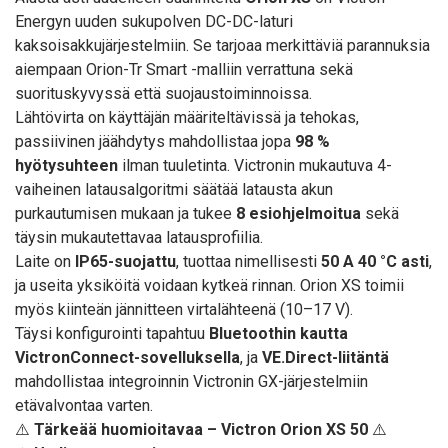
Energyn uuden sukupolven DC-DC-laturi
kaksoisakkujärjestelmiin. Se tarjoaa merkittäviä parannuksia
aiempaan Orion-Tr Smart -malliin verrattuna sekä
suorituskyvyssä että suojaustoiminnoissa.
Lähtövirta on käyttäjän määriteltävissä ja tehokas,
passiivinen jäähdytys mahdollistaa jopa
98 %
hyötysuhteen
ilman tuuletinta. Victronin mukautuva 4-
vaiheinen latausalgoritmi säätää latausta akun
purkautumisen mukaan ja tukee
8 esiohjelmoitua
sekä
täysin mukautettavaa latausprofiilia.
Laite on
IP65-suojattu
, tuottaa nimellisesti
50 A 40 °C asti
,
ja useita yksiköitä voidaan kytkeä rinnan. Orion XS toimii
myös kiinteän jännitteen virtalähteenä (10–17 V).
Täysi konfigurointi tapahtuu
Bluetoothin kautta
VictronConnect-sovelluksella
, ja
VE.Direct-liitäntä
mahdollistaa integroinnin Victronin GX-järjestelmiin
etävalvontaa varten.
⚠️
Tärkeää huomioitavaa – Victron Orion XS 50
⚠️