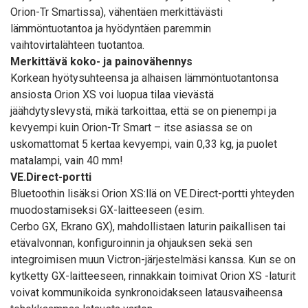
Orion-Tr Smartissa), vähentäen merkittävästi
lämmöntuotantoa ja hyödyntäen paremmin
vaihtovirtalähteen tuotantoa.
Merkittävä koko- ja painovähennys
Korkean hyötysuhteensa ja alhaisen lämmöntuotantonsa
ansiosta Orion XS voi luopua tilaa vievästä
jäähdytyslevystä, mikä tarkoittaa, että se on pienempi ja
kevyempi kuin Orion-Tr Smart – itse asiassa se on
uskomattomat 5 kertaa kevyempi, vain 0,33 kg, ja puolet
matalampi, vain 40 mm!
VE.Direct-portti
Bluetoothin lisäksi Orion XS:llä on VE.Direct-portti yhteyden
muodostamiseksi GX-laitteeseen (esim.
Cerbo GX, Ekrano GX), mahdollistaen laturin paikallisen tai
etävalvonnan, konfiguroinnin ja ohjauksen sekä sen
integroimisen muun Victron-järjestelmäsi kanssa. Kun se on
kytketty GX-laitteeseen, rinnakkain toimivat Orion XS -laturit
voivat kommunikoida synkronoidakseen latausvaiheensa