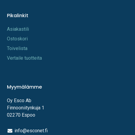
Pikalinkit
A​s​iakastili
Os​toskori
Toi​velista
Vertaile tuotteita
Myymälämme
Oy Esco Ab
Finnooniitynkuja 1
02270 Espoo
info@esconet.fi