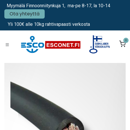
Siirry sisältöön
Myymälä Finnoonniitynkuja 1, ma-pe 8-17, la 10-14
Ota yhteyttä
Yli 100€ alle 10kg rahtivapaasti verkosta
0