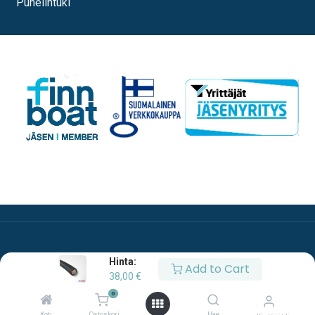
Puhelintuki
Hinta:
Add to Cart
38,00
€
0
Copyright © Oy Esco Ab
Koti
Ostoskori
Hae