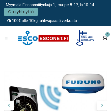
Siirry sisältöön
Myymälä Finnoonniitynkuja 1, ma-pe 8-17, la 10-14
Ota yhteyttä
Yli 100€ alle 10kg rahtivapaasti verkosta
0