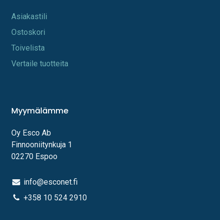
A​s​iakastili
Os​toskori
Toi​velista
Vertaile tuotteita
Myymälämme
Oy Esco Ab
Finnooniitynkuja 1
02270 Espoo
info@esconet.fi
+358 10 524 2910