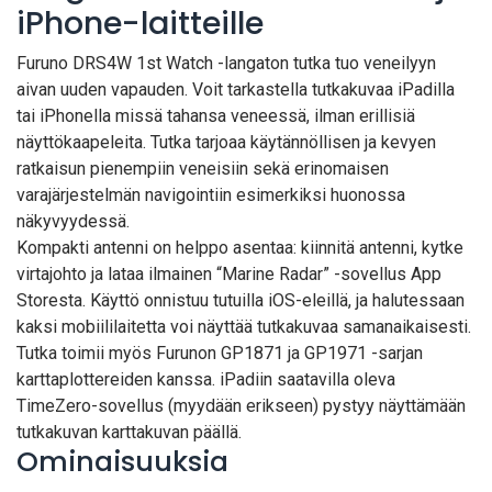
iPhone-laitteille
Furuno DRS4W 1st Watch -langaton tutka tuo veneilyyn
aivan uuden vapauden. Voit tarkastella tutkakuvaa iPadilla
tai iPhonella missä tahansa veneessä, ilman erillisiä
näyttökaapeleita. Tutka tarjoaa käytännöllisen ja kevyen
ratkaisun pienempiin veneisiin sekä erinomaisen
varajärjestelmän navigointiin esimerkiksi huonossa
näkyvyydessä.
Kompakti antenni on helppo asentaa: kiinnitä antenni, kytke
virtajohto ja lataa ilmainen “Marine Radar” -sovellus App
Storesta. Käyttö onnistuu tutuilla iOS-eleillä, ja halutessaan
kaksi mobiililaitetta voi näyttää tutkakuvaa samanaikaisesti.
Tutka toimii myös Furunon GP1871 ja GP1971 -sarjan
karttaplottereiden kanssa. iPadiin saatavilla oleva
TimeZero-sovellus (myydään erikseen) pystyy näyttämään
tutkakuvan karttakuvan päällä.
Ominaisuuksia