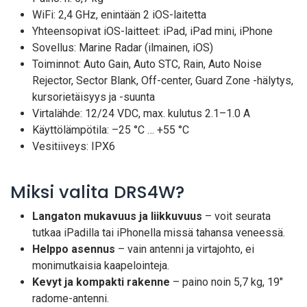
WiFi: 2,4 GHz, enintään 2 iOS-laitetta
Yhteensopivat iOS-laitteet: iPad, iPad mini, iPhone
Sovellus: Marine Radar (ilmainen, iOS)
Toiminnot: Auto Gain, Auto STC, Rain, Auto Noise
Rejector, Sector Blank, Off-center, Guard Zone -hälytys,
kursorietäisyys ja -suunta
Virtalähde: 12/24 VDC, max. kulutus 2.1–1.0 A
Käyttölämpötila: –25 °C … +55 °C
Vesitiiveys: IPX6
Miksi valita DRS4W?
Langaton mukavuus ja liikkuvuus
– voit seurata
tutkaa iPadilla tai iPhonella missä tahansa veneessä.
Helppo asennus
– vain antenni ja virtajohto, ei
monimutkaisia kaapelointeja.
Kevyt ja kompakti rakenne
– paino noin 5,7 kg, 19"
radome-antenni.