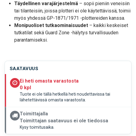
Täydellinen varajärjestelmä
– sopii pieniin veneisiin
tai tilanteisiin, joissa plotteri ei ole käytettävissä; toimii
myös yhdessä GP-1871/1971 -plottereiden kanssa.
Monipuoliset tutkaominaisuudet
– kaikki keskeiset
tutka­tilat sekä Guard Zone -hälytys turvallisuuden
parantamiseksi.
SAATAVUUS
Ei heti omasta varastosta
0 kpl
Tuote ei ole tällä hetkellä heti noudettavissa tai
lähetettävissä omasta varastosta.
Toimittajalla
Toimittajan saatavuus ei ole tiedossa
Kysy toimitusaika.