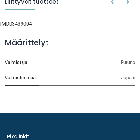
Liiittyvät tuotteet
IMD03439004
Määrittelyt
Valmistaja
Furuno
Valmistusmaa
Japani
Pikalinkit