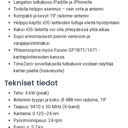
Langaton tutkakuva iPadille ja iPhonelle
Todella helppo asennus – vain virta ja antenni
Kompakti ja kevyt 19" radome-antenni
Helppo käyttö iOS-laitteiden tuttuja eleitä hyödyntäen
Kaksi iOS-laitetta voi olla yhteydessä yhtä aikaa
Sopii erinomaisesti pieniin veneisiin ja
varajärjestelmäksi
Yhteensopiva myös Furuno GP1871/1971 -
karttaplottereiden kanssa
TimeZero-sovelluksella tutkakuva voidaan näyttää
kartan päällä (lisävaruste)
Tekniset tiedot
Teho: 4 kW (peak)
Antennin tyyppi ja koko: Ø 488 mm radome, 19"
Taajuus: 9410 ± 30 MHz (X-band)
Kantama: 0.125–24 nm
Pyörimisnopeus: 24 rpm
Paino: n. 5,7 kg