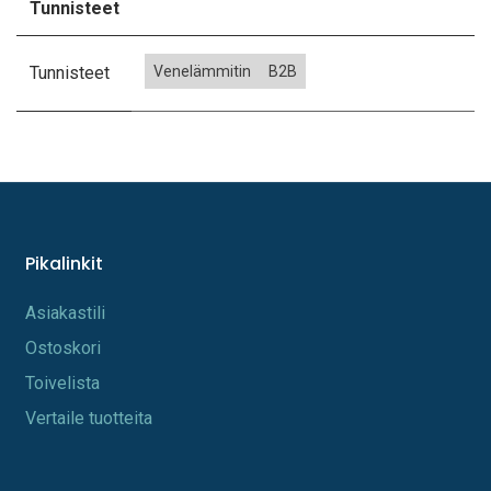
Tunnisteet
Tunnisteet
Venelämmitin
B2B
Pikalinkit
A​s​iakastili
Os​toskori
Toi​velista
Vertaile tuotteita