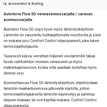
Arvostelut & Rating
Autoterm Flow 5D veneasennussarjalla / caravan
asennussarjalla.
Autoterm Flow 5D sopii hyvin myös lämmityskäyttöön.
Lämmitin on varustettu hiiliharjattomalla moottorilla ja siinä
on mukana uusi Comfort Control ohjauspaneeli, joka tukee
termostaattiohjausta.
Tasaisesti käyvä, verrattain hiljainen vesilämmitin takaa
hyvän vaihtoehdon moneen veneeseen ja myös
matkailuajoneuvoon, koska sillä saadaan tuotettua myös
lämmin vesi.
Asennettaessa Flow 5S lämmityskäyttöön, ohjelmoidaan
lämmitin maahantuonnissa jatkuvalle käytölle, jolloin
termostaattiohjauksella lämmitin käynnistyy ja sammuu
tarpeen mukaan, tai voit käyttää mukana Confort Control
ohjauspaneelia.