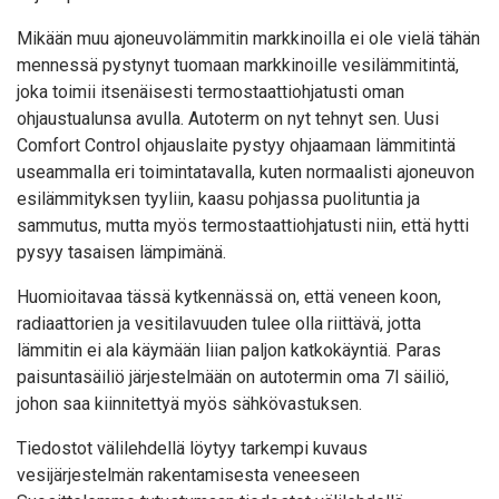
Mikään muu ajoneuvolämmitin markkinoilla ei ole vielä tähän
mennessä pystynyt tuomaan markkinoille vesilämmitintä,
joka toimii itsenäisesti termostaattiohjatusti oman
ohjaustualunsa avulla. Autoterm on nyt tehnyt sen. Uusi
Comfort Control ohjauslaite pystyy ohjaamaan lämmitintä
useammalla eri toimintatavalla, kuten normaalisti ajoneuvon
esilämmityksen tyyliin, kaasu pohjassa puolituntia ja
sammutus, mutta myös termostaattiohjatusti niin, että hytti
pysyy tasaisen lämpimänä.
Huomioitavaa tässä kytkennässä on, että veneen koon,
radiaattorien ja vesitilavuuden tulee olla riittävä, jotta
lämmitin ei ala käymään liian paljon katkokäyntiä. Paras
paisuntasäiliö järjestelmään on autotermin oma 7l säiliö,
johon saa kiinnitettyä myös sähkövastuksen.
Tiedostot välilehdellä löytyy tarkempi kuvaus
vesijärjestelmän rakentamisesta veneeseen