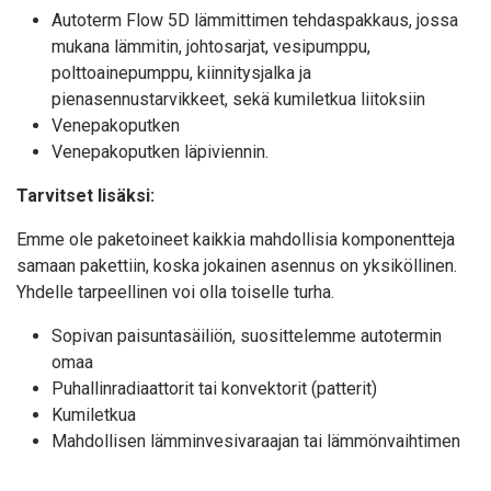
Autoterm Flow 5D lämmittimen tehdaspakkaus, jossa
mukana lämmitin, johtosarjat, vesipumppu,
polttoainepumppu, kiinnitysjalka ja
pienasennustarvikkeet, sekä kumiletkua liitoksiin
Venepakoputken
Venepakoputken läpiviennin.
Tarvitset lisäksi:
Emme ole paketoineet kaikkia mahdollisia komponentteja
samaan pakettiin, koska jokainen asennus on yksiköllinen.
Yhdelle tarpeellinen voi olla toiselle turha.
Sopivan paisuntasäiliön, suosittelemme autotermin
omaa
Puhallinradiaattorit tai konvektorit (patterit)
Kumiletkua
Mahdollisen lämminvesivaraajan tai lämmönvaihtimen