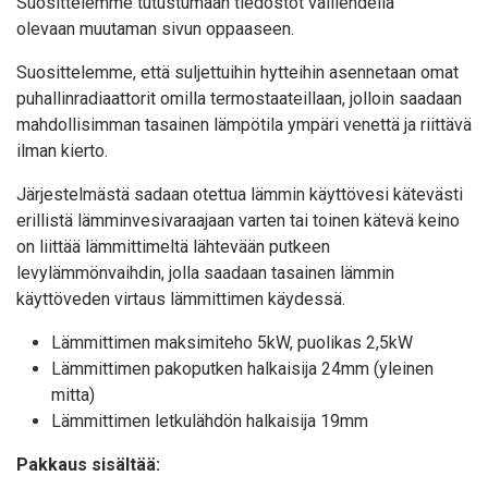
Suosittelemme tutustumaan tiedostot välilehdellä
olevaan muutaman sivun oppaaseen.
Suosittelemme, että suljettuihin hytteihin asennetaan omat
puhallinradiaattorit omilla termostaateillaan, jolloin saadaan
mahdollisimman tasainen lämpötila ympäri venettä ja riittävä
ilman kierto.
Järjestelmästä sadaan otettua lämmin käyttövesi kätevästi
erillistä lämminvesivaraajaan varten tai toinen kätevä keino
on liittää lämmittimeltä lähtevään putkeen
levylämmönvaihdin, jolla saadaan tasainen lämmin
käyttöveden virtaus lämmittimen käydessä.
Lämmittimen maksimiteho 5kW, puolikas 2,5kW
Lämmittimen pakoputken halkaisija 24mm (yleinen
mitta)
Lämmittimen letkulähdön halkaisija 19mm
Pakkaus sisältää: