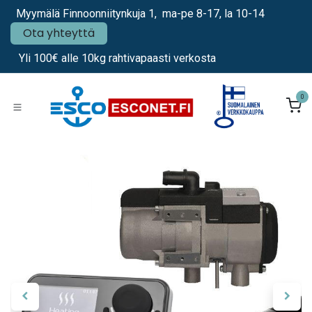
Siirry sisältöön
Myymälä Finnoonniitynkuja 1, ma-pe 8-17, la 10-14
Ota yhteyttä
Yli 100€ alle 10kg rahtivapaasti verkosta
0