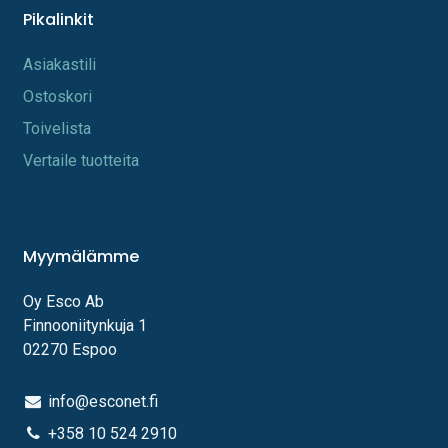
Pikalinkit
A​s​iakastili
Os​toskori
Toi​velista
Vertaile tuotteita
Myymälämme
Oy Esco Ab
Finnooniitynkuja 1
02270 Espoo
info@esconet.fi
+358 10 524 2910