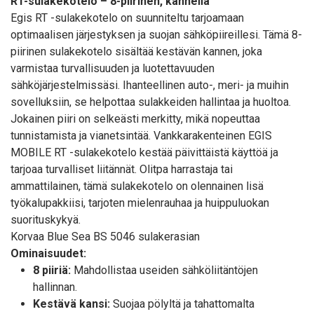
RT-sulakekotelo – 8-piirinen, kannella
Egis RT -sulakekotelo on suunniteltu tarjoamaan
optimaalisen järjestyksen ja suojan sähköpiireillesi. Tämä 8-
piirinen sulakekotelo sisältää kestävän kannen, joka
varmistaa turvallisuuden ja luotettavuuden
sähköjärjestelmissäsi. Ihanteellinen auto-, meri- ja muihin
sovelluksiin, se helpottaa sulakkeiden hallintaa ja huoltoa.
Jokainen piiri on selkeästi merkitty, mikä nopeuttaa
tunnistamista ja vianetsintää. Vankkarakenteinen EGIS
MOBILE RT -sulakekotelo kestää päivittäistä käyttöä ja
tarjoaa turvalliset liitännät. Olitpa harrastaja tai
ammattilainen, tämä sulakekotelo on olennainen lisä
työkalupakkiisi, tarjoten mielenrauhaa ja huippuluokan
suorituskykyä.
Korvaa Blue Sea BS 5046 sulakerasian
Ominaisuudet:
8 piiriä:
Mahdollistaa useiden sähköliitäntöjen
hallinnan.
Kestävä kansi:
Suojaa pölyltä ja tahattomalta