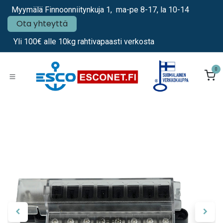
Siirry sisältöön
Myymälä Finnoonniitynkuja 1, ma-pe 8-17, la 10-14
Ota yhteyttä
Yli 100€ alle 10kg rahtivapaasti verkosta
0