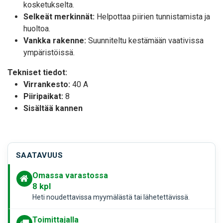
kosketukselta.
Selkeät merkinnät:
Helpottaa piirien tunnistamista ja
huoltoa.
Vankka rakenne:
Suunniteltu kestämään vaativissa
ympäristöissä.
Tekniset tiedot:
Virrankesto:
40 A
Piiripaikat:
8
Sisältää kannen
SAATAVUUS
Omassa varastossa
8
kpl
Heti noudettavissa myymälästä tai lähetettävissä.
Toimittajalla