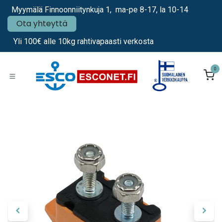
Siirry sisältöön
Myymälä Finnoonniitynkuja 1, ma-pe 8-17, la 10-14
Ota yhteyttä
Yli 100€ alle 10kg rahtivapaasti verkosta
0