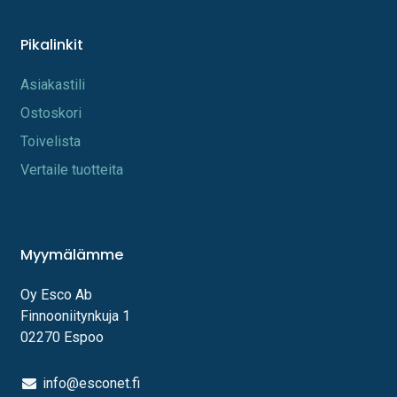
Pikalinkit
A​s​iakastili
Os​toskori
Toi​velista
Vertaile tuotteita
Myymälämme
Oy Esco Ab
Finnooniitynkuja 1
02270 Espoo
info@esconet.fi