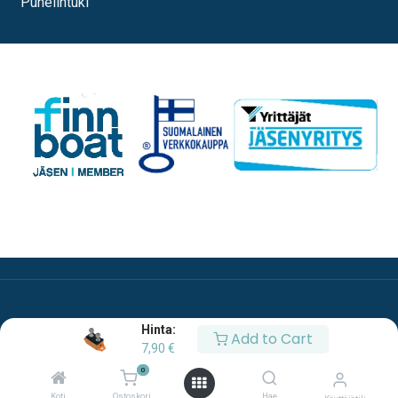
Puhelintuki
Hinta:
Add to Cart
7,90
€
0
Copyright © Oy Esco Ab
Koti
Ostoskori
Hae