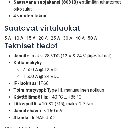
Saatavana suojakansi (8031B)
estämään tahattomat
oikosulut
4 vuoden takuu
Saatavat virtaluokat
5 A · 10 A · 15 A · 20 A · 25 A · 30 A · 40 A · 50 A
Tekniset tiedot
Jännite:
maks. 28 VDC (12 V & 24 V järjestelmät)
Katkaisukyky:
2 500 A @ 12 VDC
1 500 A @ 24 VDC
IP-luokitus:
IP66
Toimintatyyppi:
Type III, manuaalinen nollaus
Käyttölämpötila:
−40 °C … +85 °C
Liitospultti:
#10-32 (M5), maks. 2,7 Nm
Jännitehäviö:
< 150 mV
Standardi:
SAE J553