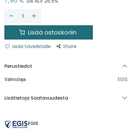
7,90
€
Sis ALV 25.5%
Lisää ostoskoriin
Lisää toivelistalle
Share
Perustiedot
Valmistaja
EGIS
Lisätietoja Saatavuudesta
EGIS