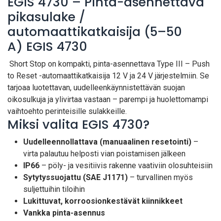
EGIS 4730 – Pinta-asennettava
pikasulake /
automaattikatkaisija (5–50
A) EGIS 4730
Short Stop on kompakti, pinta-asennettava Type III – Push
to Reset -automaattikatkaisija 12 V ja 24 V järjestelmiin. Se
tarjoaa luotettavan, uudelleenkäynnistettävän suojan
oikosulkuja ja ylivirtaa vastaan – parempi ja huolettomampi
vaihtoehto perinteisille sulakkeille.
Miksi valita EGIS 4730?
Uudelleennollattava (manuaalinen resetointi)
–
virta palautuu helposti vian poistamisen jälkeen
IP66
– pöly- ja vesitiivis rakenne vaativiin olosuhteisiin
Sytytyssuojattu (SAE J1171)
– turvallinen myös
suljettuihin tiloihin
Lukittuvat, korroosionkestävät kiinnikkeet
Vankka pinta-asennus