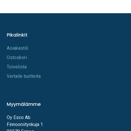
Pikalinkit
A​s​iakastili
Os​toskori
Toi​velista
Vertaile tuotteita
Myymälämme
Oy Esco Ab
Finnooniitynkuja 1