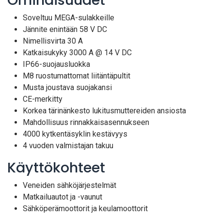
Ominaisuudet
Soveltuu MEGA-sulakkeille
Jännite enintään 58 V DC
Nimellisvirta 30 A
Katkaisukyky 3000 A @ 14 V DC
IP66-suojausluokka
M8 ruostumattomat liitäntäpultit
Musta joustava suojakansi
CE-merkitty
Korkea tärinänkesto lukitusmuttereiden ansiosta
Mahdollisuus rinnakkaisasennukseen
4000 kytkentäsyklin kestävyys
4 vuoden valmistajan takuu
Käyttökohteet
Veneiden sähköjärjestelmät
Matkailuautot ja -vaunut
Sähköperämoottorit ja keulamoottorit