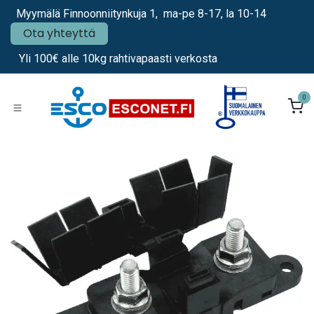
Siirry sisältöön
Myymälä Finnoonniitynkuja 1, ma-pe 8-17, la 10-14
Ota yhteyttä
Yli 100€ alle 10kg rahtivapaasti verkosta
0