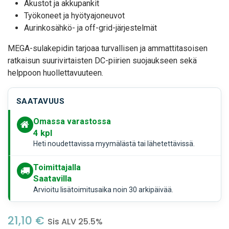
Akustot ja akkupankit
Työkoneet ja hyötyajoneuvot
Aurinkosähkö- ja off-grid-järjestelmät
MEGA-sulakepidin tarjoaa turvallisen ja ammattitasoisen
ratkaisun suurivirtaisten DC-piirien suojaukseen sekä
helppoon huollettavuuteen.
SAATAVUUS
Omassa varastossa
4
kpl
Heti noudettavissa myymälästä tai lähetettävissä.
Toimittajalla
Saatavilla
Arvioitu lisätoimitusaika noin 30 arkipäivää.
21,10
€
Sis ALV 25.5%