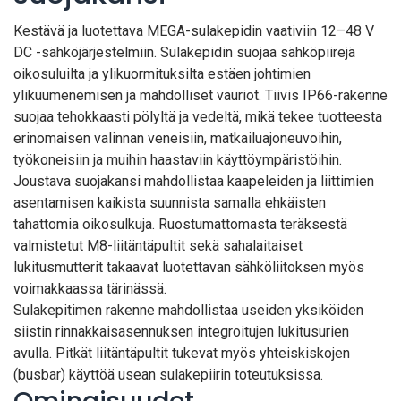
Kestävä ja luotettava MEGA-sulakepidin vaativiin 12–48 V
DC -sähköjärjestelmiin. Sulakepidin suojaa sähköpiirejä
oikosuluilta ja ylikuormituksilta estäen johtimien
ylikuumenemisen ja mahdolliset vauriot. Tiivis IP66-rakenne
suojaa tehokkaasti pölyltä ja vedeltä, mikä tekee tuotteesta
erinomaisen valinnan veneisiin, matkailuajoneuvoihin,
työkoneisiin ja muihin haastaviin käyttöympäristöihin.
Joustava suojakansi mahdollistaa kaapeleiden ja liittimien
asentamisen kaikista suunnista samalla ehkäisten
tahattomia oikosulkuja. Ruostumattomasta teräksestä
valmistetut M8-liitäntäpultit sekä sahalaitaiset
lukitusmutterit takaavat luotettavan sähköliitoksen myös
voimakkaassa tärinässä.
Sulakepitimen rakenne mahdollistaa useiden yksiköiden
siistin rinnakkaisasennuksen integroitujen lukitusurien
avulla. Pitkät liitäntäpultit tukevat myös yhteiskiskojen
(busbar) käyttöä usean sulakepiirin toteutuksissa.