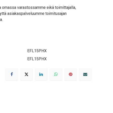
lla omassa varastossamme eikä toimittajalla,
yttä asiakaspalveluumme toimitusajan
a.
EFL15PHX
EFL15PHX