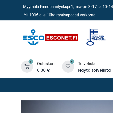
Siirry sisältöön
Myymälä Finnoonniitynkuja 1, ma-pe 8-17, la 10-14
Yli 100€ alle 10kg rahtivapaasti verkosta
0
0
Ostoskori
Toivelista
0,00
€
Näytä toivelista
Lämmittimet
Sähkö
Vene