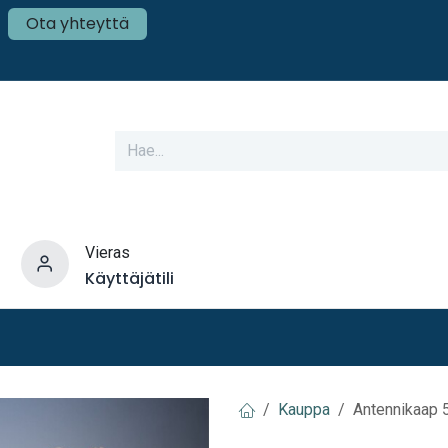
Ota yhteyttä
Vieras
Käyttäjätili
varusteet
Veneen tekniikka
Mökki ja Kot
Kauppa
Antennikaap 