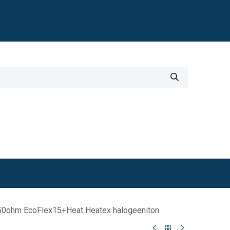
Blogi
i
Työkalut
Lisätiedot
50ohm EcoFlex15+Heat Heatex halogeeniton