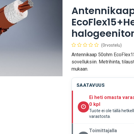
Antennikaa
EcoFlex15+H
halogeenito
(0rvostelu)
Antennikaap 50ohm EcoFlex15
sovelluksiin. Metrihinta, tilau
mukaan.
SAATAVUUS
Ei heti omasta vara
0 kpl
Tuote ei ole tällä hetke
varastosta.
Toimittajalla