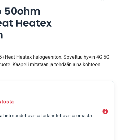
p 50ohm
eat Heatex
n
+Heat Heatex halogeeniton. Soveltuu hyvin 4G 5G
stuote. Kaapeli mitataan ja tehdään aina kohteen
stosta
llä heti noudettavissa tai lähetettävissä omasta