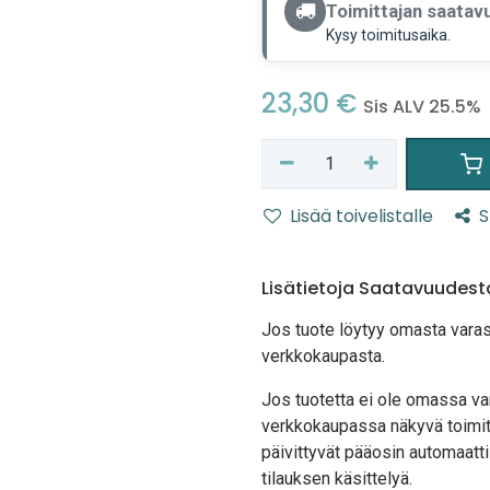
Toimittajan saatavu
Kysy toimitusaika.
23,30
€
Sis ALV 25.5%
Lisää toivelistalle
S
Lisätietoja Saatavuudest
Jos tuote löytyy oma
sta vara
verkkokaupasta.
Jos tuotetta ei ole omassa var
verkkokaupassa näkyvä toimit
päivittyvät pääosin automaatti
tilauksen käsittelyä.