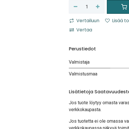
Vertailuun
Lisää to
Vertaa
Perustiedot
Valmistaja
Valmistusmaa
Lisätietoja Saatavuudest
Jos tuote löytyy oma
sta vara
verkkokaupasta.
Jos tuotetta ei ole omassa var
verkkokaupassa näkyvä toimit