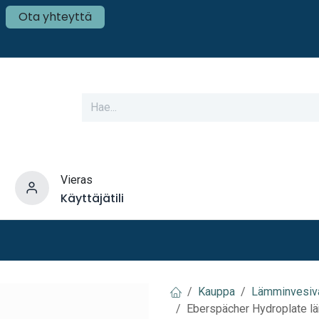
Ota yhteyttä
Vieras
Käyttäjätili
varusteet
Veneen tekniikka
Mökki ja Kot
Kauppa
Lämminvesiva
Eberspächer Hydroplate lä