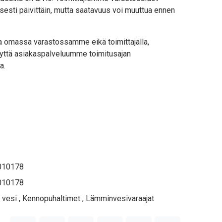
sesti päivittäin, mutta saatavuus voi muuttua ennen
lla omassa varastossamme eikä toimittajalla,
yttä asiakaspalveluumme toimitusajan
a.
010178
010178
 vesi
,
Kennopuhaltimet
,
Lämminvesivaraajat