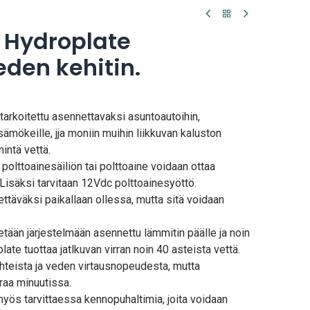
 Hydroplate
den kehitin.
tarkoitettu asennettavaksi asuntoautoihin,
sämökeille, jja moniin muihin liikkuvan kaluston
mintä vettä.
 polttoainesäiliön tai polttoaine voidaan ottaa
Lisäksi tarvitaan 12Vdc polttoainesyöttö.
ettäväksi paikallaan ollessa, mutta sitä voidaan
etään järjestelmään asennettu lämmitin päälle ja noin
ate tuottaa jatlkuvan virran noin 40 asteista vettä.
hteista ja veden virtausnopeudesta, mutta
traa minuutissa.
yös tarvittaessa kennopuhaltimia, joita voidaan