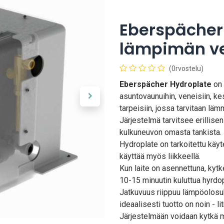
Eberspächer
lämpimän ve
(0rvostelu)
Eberspächer Hydroplate
on 
asuntovaunuihin, veneisiin, ke
tarpeisiin, jossa tarvitaan läm
Järjestelmä tarvitsee erillisen
kulkuneuvon omasta tankista. 
Hydroplate on tarkoitettu käyt
käyttää myös liikkeellä.
Kun laite on asennettuna, kytk
10-15 minuutin kuluttua hyrdopl
Jatkuvuus riippuu lämpöolosu
ideaalisesti tuotto on noin - li
Järjestelmään voidaan kytkä m