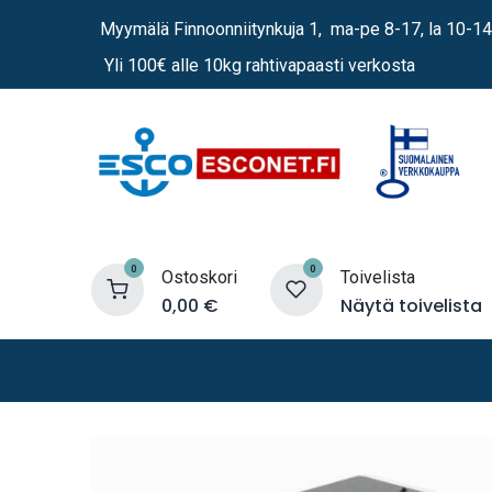
Siirry sisältöön
Myymälä Finnoonniitynkuja 1, ma-pe 8-17, la 10-14
Yli 100€ alle 10kg rahtivapaasti verkosta
0
0
Ostoskori
Toivelista
0,00
€
Näytä toivelista
Lämmittimet
Sähkö
Vene