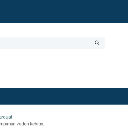
Blogi
i
Työkalut
Lisätiedot
raajat
mpimän veden kehitin.