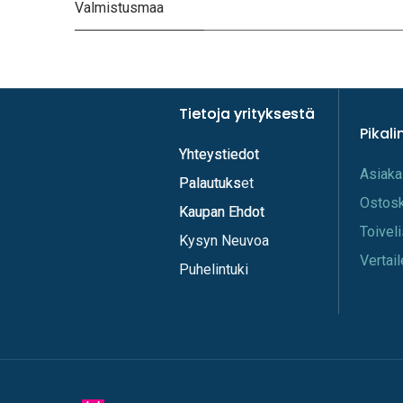
Valmistusmaa
Tietoja yrityksestä
Tietoja yrityksestä
Pikali
Yhteystiedot
Yhteystiedot
A​s​iaka
Palautukset
Palautuks
Os​tos
Kaupan Ehdot
Kaupan Ehdot
Toi​vel
Kysyn Neuvoa
Vertail
Puhelintuki