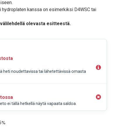
miseen.
si hydroplaten kanssa on esimerkiksi D4WSC tai
 välilehdellä olevasta esitteestä.
stosta
llä heti noudettavissa tai lähetettävissä omasta
stossa
to ei tällä hetkellä näytä vapaata saldoa.
.5%