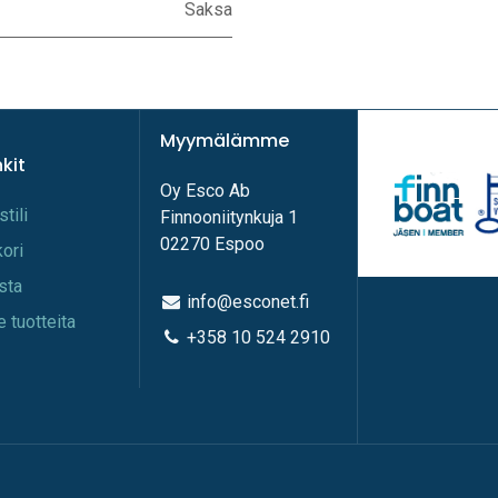
Saksa
Myymälämme
nkit
Oy Esco Ab
stili
Finnooniitynkuja 1
02270 Espoo
kori
ista
info@esconet.fi
e tuotteita
+358 10 524 2910