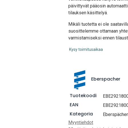
päivittyvät pääosin automaatti
tilauksen käsittelyä.
Mikäli tuotetta ei ole saatavi
suosittelemme ottamaan yhte
varmistamiseksi ennen tilaust
Kysy toimitusaikaa
Eberspacher
Tuotekoodi
EBE292180
EAN
EBE292180
Kategoria
Eberspächer
Myyntiehdot