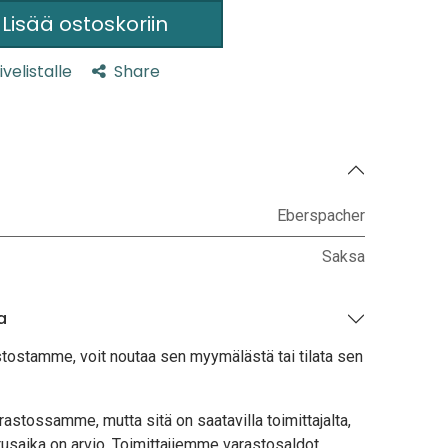
Lisää ostoskoriin
ivelistalle
Share
Eberspacher
Saksa
a
stostamme, voit noutaa sen myymälästä tai tilata sen
astossamme, mutta sitä on saatavilla toimittajalta,
usaika on arvio. Toimittajiemme varastosaldot