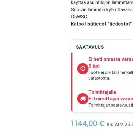
käyttää asuintilojen lämmittä
Sopivin lämmitin kytkettäväk
D5WSC.
Katso lisätiedot "tiedostot"
SAATAVUUS
Ei heti omasta vara
0 kpl
Tuote ei ole tällä hetke
varastosta.
Toimittajalla
Ei toimittajan vara
Toimittajan saatavuustie
1 144,00
€
Sis ALV 25