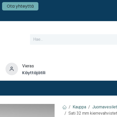
Ota yhteyttä
Vieras
Käyttäjätili
varusteet
Veneen tekniikka
Mökki ja Kot
Kauppa
Juomavesilet
Sati 32 mm kierrevahvistett