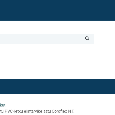
Blogi
i
Työkalut
Lisätiedot
kut
u PVC-letku elintarvikelaatu Cordflex N.T.