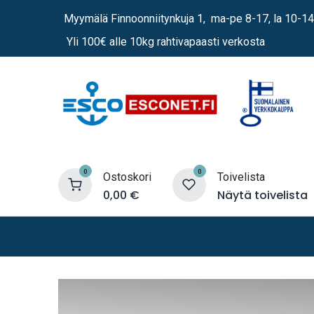
Siirry sisältöön
Myymälä Finnoonniitynkuja 1, ma-pe 8-17, la 10-14
Yli 100€ alle 10kg rahtivapaasti verkosta
0
0
Ostoskori
Toivelista
0,00
€
Näytä toivelista
Lämmittimet
Sähkö
Vene