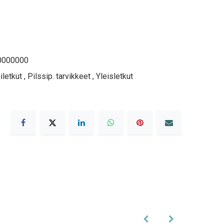
0000000
letkut
,
Pilssip. tarvikkeet
,
Yleisletkut