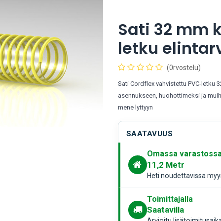
Sati 32 mm k
letku elintar
(0rvostelu)
Sati Cordflex vahvistettu PVC-letku 
asennukseen, huohottimeksi ja muihin
mene lyttyyn
SAATAVUUS
Omassa varastoss
11,2
Metr
Heti noudettavissa myym
Toimittajalla
Saatavilla
Arvioitu lisätoimitusaik