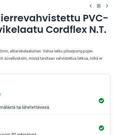
ierrevahvistettu PVC-
vikelaatu Cordflex N.T.
32mm, elitarvikelaatuinen. Vahva letku pilssipumppujen
 sovellusksiin, missä tarvitaan vahvistettua letkua, mikä ei
a
älästä tai lähetettävissä.
a noin 30 arkipäivää.