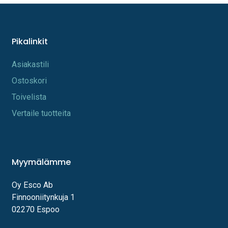
Pikalinkit
A​s​iakastili
Os​toskori
Toi​velista
Vertaile tuotteita
Myymälämme
Oy Esco Ab
Finnooniitynkuja 1
02270 Espoo