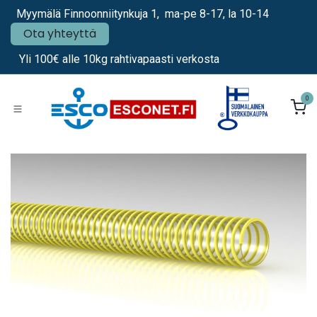
Siirry sisältöön
Myymälä Finnoonniitynkuja 1, ma-pe 8-17, la 10-14
Ota yhteyttä
Yli 100€ alle 10kg rahtivapaasti verkosta
0