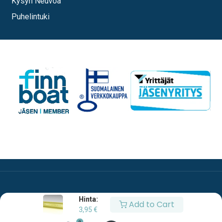
Kysyn Neuvoa
Puhelintuki
Hinta:
Add to Cart
3,95
€
0