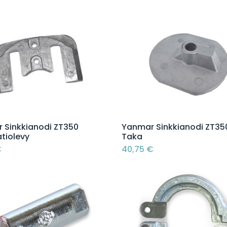
Lisää ostoskoriin
Lisää ostoskoriin
 Sinkkianodi ZT350
Yanmar Sinkkianodi ZT35
tiolevy
Taka
€
40,75
€