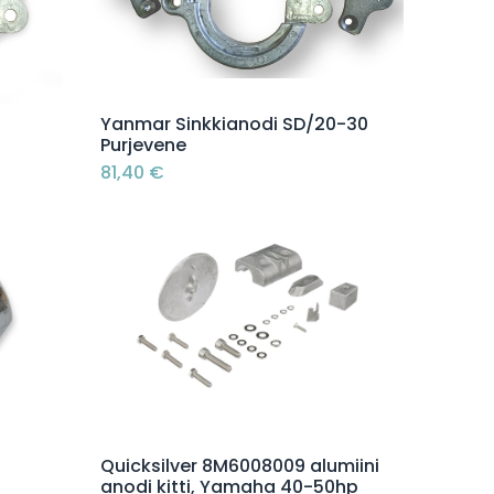
Lisää ostoskoriin
Yanmar Sinkkianodi SD/20-30
Purjevene
81,40
€
Lisää ostoskoriin
Quicksilver 8M6008009 alumiini
anodi kitti, Yamaha 40-50hp