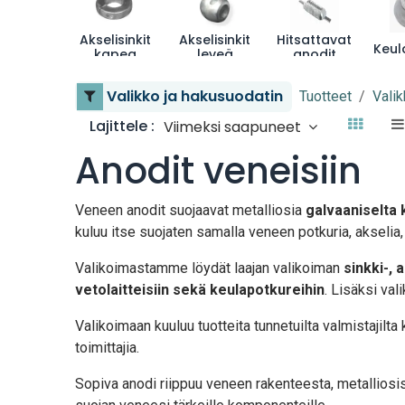
Akselisinkit
Akselisinkit
Hitsattavat
kapea
leveä
anodit
Valikko ja hakusuodatin
Tuotteet
Valik
Lajittele :
Viimeksi saapuneet
Anodit veneisiin
Veneen anodit suojaavat metalliosia
galvaaniselta 
kuluu itse suojaten samalla veneen potkuria, akselia, 
Valikoimastamme löydät laajan valikoiman
sinkki-,
vetolaitteisiin sekä keulapotkureihin
. Lisäksi va
Valikoimaan kuuluu tuotteita tunnetuilta valmistajilta
toimittajia.
Sopiva anodi riippuu veneen rakenteesta, metalliosis