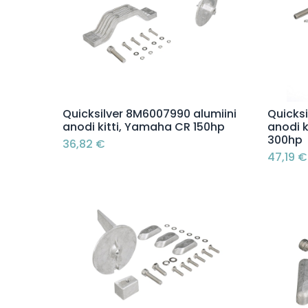
Lisää ostoskoriin
Quicksilver 8M6007990 alumiini
Quicks
anodi kitti, Yamaha CR 150hp
anodi k
300hp
36,82
€
47,19
€