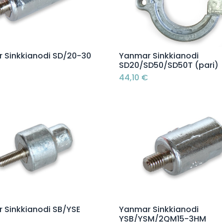
Lisää ostoskoriin
Lisää ostoskoriin
 Sinkkianodi SD/20-30
Yanmar Sinkkianodi
SD20/SD50/SD50T (pari)
44,10
€
Lisää ostoskoriin
Lisää ostoskoriin
 Sinkkianodi SB/YSE
Yanmar Sinkkianodi
YSB/YSM/2QM15-3HM