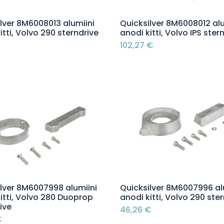
Lisää ostoskoriin
Lisää ostoskoriin
lver 8M6008013 alumiini
Quicksilver 8M6008012 alu
itti, Volvo 290 sterndrive
anodi kitti, Volvo IPS ster
102,27
€
Lisää ostoskoriin
Lisää ostoskoriin
ilver 8M6007998 alumiini
Quicksilver 8M6007996 al
itti, Volvo 280 Duoprop
anodi kitti, Volvo 290 ste
ive
46,26
€
€