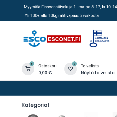
Siirry sisältöön
Myymälä Finnoonniitynkuja 1, ma-pe 8-17, la 10-14
Yli 100€ alle 10kg rahtivapaasti verkosta
0
0
Ostoskori
Toivelista
0,00
€
Näytä toivelista
Lämmittimet
Sähkö
Vene
Kategoriat