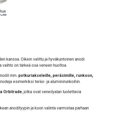
tus
odit
den kanssa. Oikein valittu ja hyväkuntoinen anodi
ja vaihto on tärkeä osa veneen huoltoa.
 anodit mm.
potkuriakseleille, peräsimille, runkoon,
nodeja esimerkiksi teräs- ja alumiinirunkoihin.
ja Orbitrade
, jotka ovat veneilyalan luotettavia
kean anodityypin ja koon valinta varmistaa parhaan