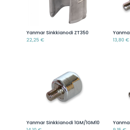
Lisää ostoskoriin
Yanmar Sinkkianodi ZT350
Yanmar
22,25
€
13,80
€
Lisää ostoskoriin
Yanmar Sinkkianodi 1GM/1GM10
Yanmar
14,10
€
9,15
€