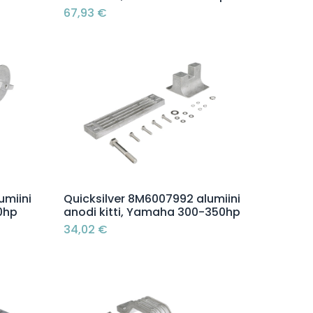
67,93
€
Lisää ostoskoriin
umiini
Quicksilver 8M6007992 alumiini
0hp
anodi kitti, Yamaha 300-350hp
34,02
€