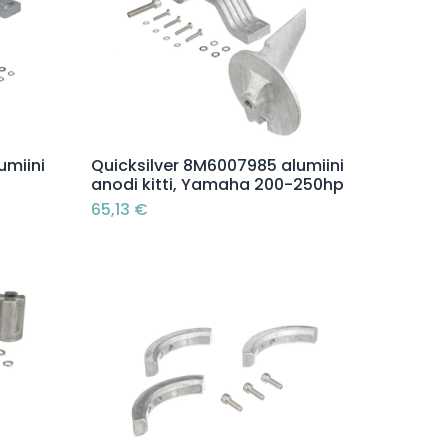
Lisää ostoskoriin
umiini
Quicksilver 8M6007985 alumiini
p
anodi kitti, Yamaha 200-250hp
65,13
€