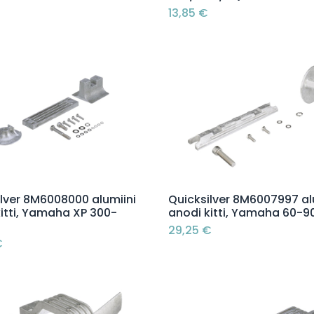
13,85
€
Lisää ostoskoriin
Lisää ostoskoriin
ilver 8M6008000 alumiini
Quicksilver 8M6007997 al
itti, Yamaha XP 300-
anodi kitti, Yamaha 60-9
29,25
€
€