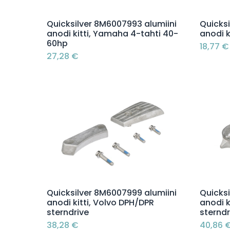
Lisää ostoskoriin
Quicksilver 8M6007993 alumiini
Quicksi
anodi kitti, Yamaha 4-tahti 40-
anodi k
60hp
18,77
€
27,28
€
Lisää ostoskoriin
Quicksilver 8M6007999 alumiini
Quicks
anodi kitti, Volvo DPH/DPR
anodi k
sterndrive
sterndr
38,28
€
40,86