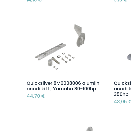
Lisää ostoskoriin
Quicksilver 8M6008006 alumiini
Quicks
anodi kitti, Yamaha 80-100hp
anodi k
350hp
44,70
€
43,05