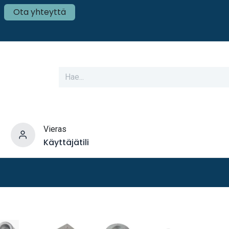
Ota yhteyttä
Vieras
Käyttäjätili
varusteet
Veneen tekniikka
Mökki ja Kot