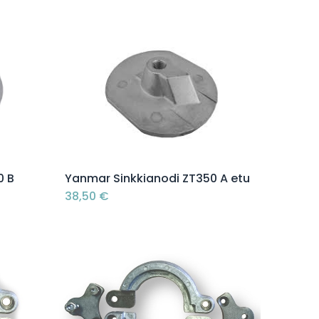
Lisää ostoskoriin
0 B
Yanmar Sinkkianodi ZT350 A etu
38,50
€