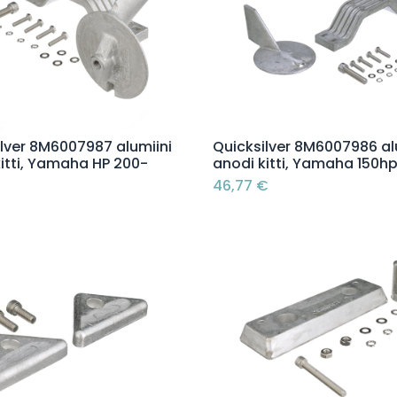
Lisää ostoskoriin
Lisää ostoskoriin
ilver 8M6007987 alumiini
Quicksilver 8M6007986 al
itti, Yamaha HP 200-
anodi kitti, Yamaha 150h
46,77
€