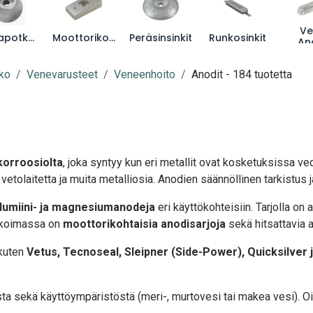
Ve
Keulapotkurianodit
Moottorikohtaiset
Peräsinsinkit
Runkosinkit
An
ko
Venevarusteet
Veneenhoito
Anodit
- 184 tuotetta
korroosiolta
, joka syntyy kun eri metallit ovat kosketuksissa ve
vetolaitetta ja muita metalliosia. Anodien säännöllinen tarkistus 
 alumiini- ja magnesiumanodeja
eri käyttökohteisiin. Tarjolla on
likoimassa on
moottorikohtaisia anodisarjoja
sekä hitsattavia a
 kuten
Vetus, Tecnoseal, Sleipner (Side-Power), Quicksilver 
ta sekä käyttöympäristöstä (meri-, murtovesi tai makea vesi). Oi