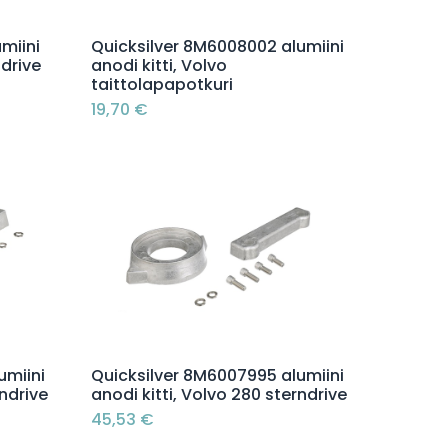
Lisää ostoskoriin
miini
Quicksilver 8M6008002 alumiini
ndrive
anodi kitti, Volvo
taittolapapotkuri
19,70
€
Lisää ostoskoriin
umiini
Quicksilver 8M6007995 alumiini
rndrive
anodi kitti, Volvo 280 sterndrive
45,53
€