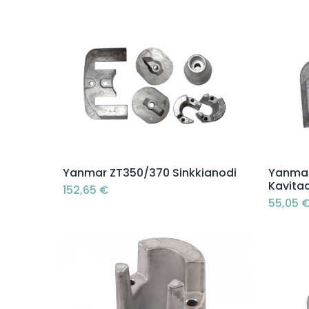
Lisää ostoskoriin
Yanmar ZT350/370 Sinkkianodi
Yanmar
Kavitaa
152,65
€
55,05