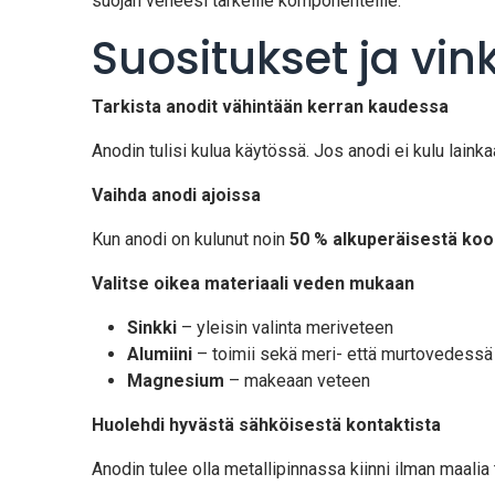
suojan veneesi tärkeille komponenteille.
Suositukset ja vink
Tarkista anodit vähintään kerran kaudessa
Anodin tulisi kulua käytössä. Jos anodi ei kulu lainkaa
Vaihda anodi ajoissa
Kun anodi on kulunut noin
50 % alkuperäisestä koo
Valitse oikea materiaali veden mukaan
Sinkki
– yleisin valinta meriveteen
Alumiini
– toimii sekä meri- että murtovedessä
Magnesium
– makeaan veteen
Huolehdi hyvästä sähköisestä kontaktista
Anodin tulee olla metallipinnassa kiinni ilman maalia t