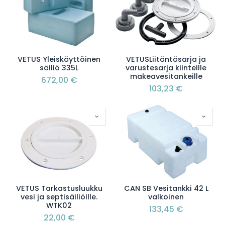
VETUS Yleiskäyttöinen
VETUSLiitäntäsarja ja
säiliö 335L
varustesarja kiinteille
makeavesitankeille
672,00
€
103,23
€
VETUS Tarkastusluukku
CAN SB Vesitankki 42 L
vesi ja septisäiliöille.
valkoinen
WTK02
133,45
€
22,00
€