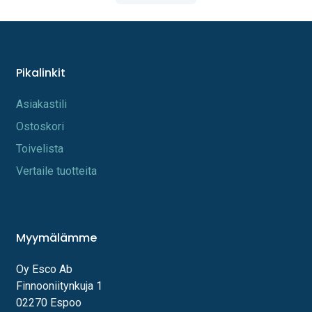
Pikalinkit
A​s​iakastili
Os​toskori
Toi​velista
Vertaile tuotteita
Myymälämme
Oy Esco Ab
Finnooniitynkuja 1
02270 Espoo