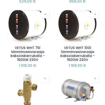
529,00
€
868,50
€
VETUS WHT 75l
VETUS WHT 100l
lämminvesivaraaja
lämminvesivaraaja
kaksoiskierrukalla -
kaksoiskierrukalla -
1500W 230V
1500W 230V
1 018,00
€
1 168,00
€