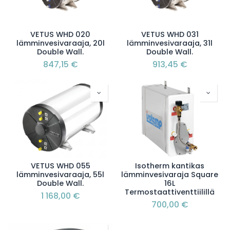
VETUS WHD 020
VETUS WHD 031
lämminvesivaraaja, 20l
lämminvesivaraaja, 31l
Double Wall.
Double Wall.
847,15
€
913,45
€
VETUS WHD 055
Isotherm kantikas
lämminvesivaraaja, 55l
lämminvesivaraja Square
Double Wall.
16L
Termostaattiventtiilillä
1 168,00
€
700,00
€