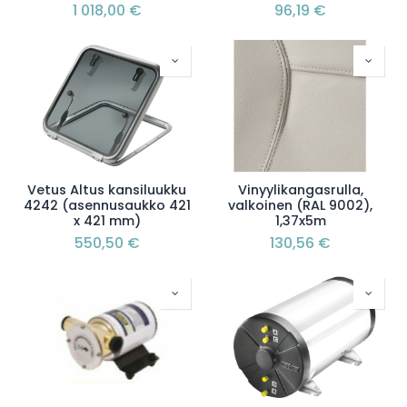
1 018,00
€
96,19
€
Vetus Altus kansiluukku
Vinyylikangasrulla,
4242 (asennusaukko 421
valkoinen (RAL 9002),
x 421 mm)
1,37x5m
550,50
€
130,56
€