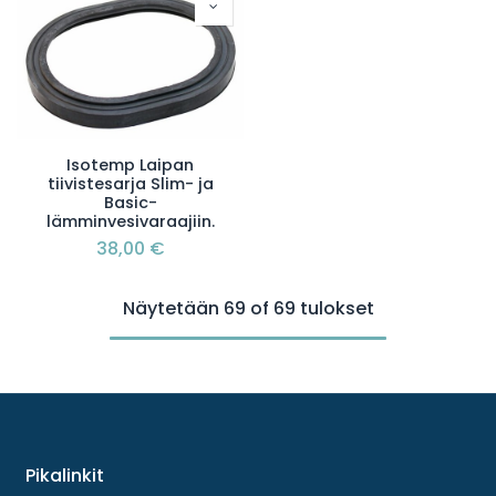
Isotemp Laipan
tiivistesarja Slim- ja
Basic-
lämminvesivaraajiin.
38,00
€
Näytetään 69 of 69 tulokset
Pikalinkit