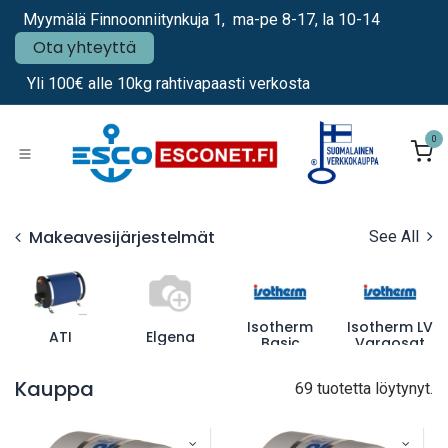
Siirry sisältöön
Myymälä Finnoonniitynkuja 1, ma-pe 8-17, la 10-14
Ota yhteyttä
Yli 100€ alle 10kg rahtivapaasti verkosta
0
Makeavesijärjestelmät
See All
Isotherm
Isotherm LV
ATI
Elgena
Basic
Varaosat
Kauppa
69 tuotetta löytynyt.