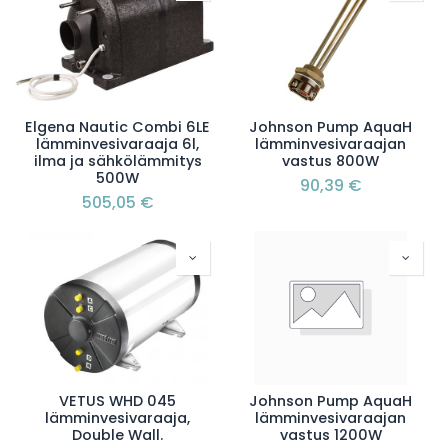
Elgena Nautic Combi 6LE
Johnson Pump AquaH
lämminvesivaraaja 6l,
lämminvesivaraajan
ilma ja sähkölämmitys
vastus 800W
500W
90,39
€
505,05
€
VETUS WHD 045
Johnson Pump AquaH
lämminvesivaraaja,
lämminvesivaraajan
Double Wall.
vastus 1200W