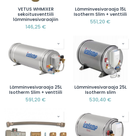
VETUS WHMIXER
Lämminvesivaraaja 15L
sekoitusventtiili
Isotherm Slim + venttiili
lämminvesivaraajiin
551,20
€
146,25
€
Lämminvesivaraaja 25L
Lämminvesivaraaja 25L
Isotherm Slim + venttiili
Isotherm slim
591,20
€
530,40
€