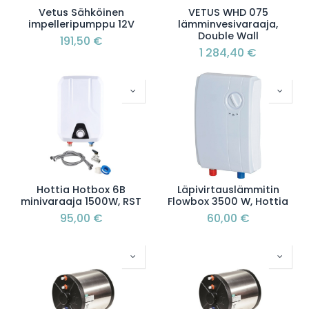
Vetus Sähköinen
VETUS WHD 075
impelleripumppu 12V
lämminvesivaraaja,
Double Wall
191,50
€
1 284,40
€
Hottia Hotbox 6B
Läpivirtauslämmitin
minivaraaja 1500W, RST
Flowbox 3500 W, Hottia
95,00
€
60,00
€