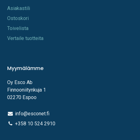
A​s​iakastili
Os​toskori
Toi​velista
Vertaile tuotteita
Myymälämme
Oy Esco Ab
Finnooniitynkuja 1
02270 Espoo
info@esconet.fi
+358 10 524 2910