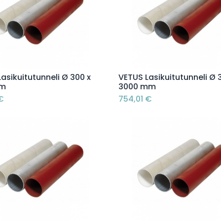
Lisää ostoskoriin
Lisää ostoskoriin
asikuitutunneli Ø 300 x
VETUS Lasikuitutunneli Ø 
mm
3000 mm
€
754,01
€