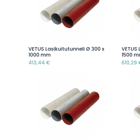
Lisää ostoskoriin
VETUS Lasikuitutunneli Ø 300 x
VETUS L
1000 mm
1500 
413,44
€
610,29