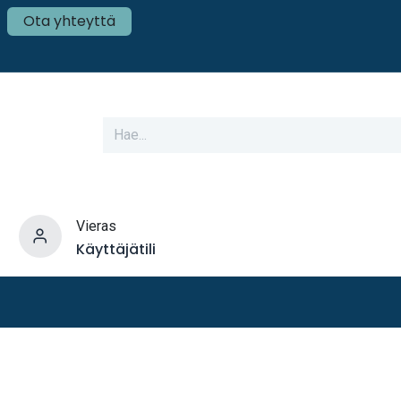
Ota yhteyttä
Vieras
Käyttäjätili
varusteet
Veneen tekniikka
Mökki ja Kot