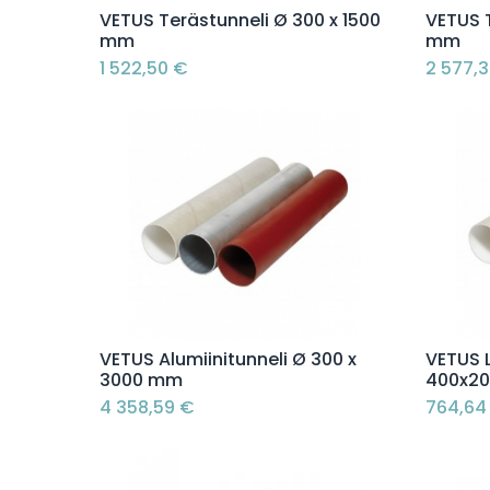
Lisää ostoskoriin
VETUS Terästunneli Ø 300 x 1500
VETUS 
mm
mm
1 522,50
€
2 577,
Lisää ostoskoriin
VETUS Alumiinitunneli Ø 300 x
VETUS L
3000 mm
400x2
4 358,59
€
764,64