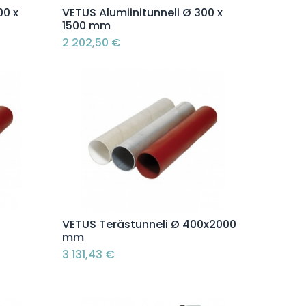
Lisää ostoskoriin
00 x
VETUS Alumiinitunneli Ø 300 x
1500 mm
2 202,50
€
Lisää ostoskoriin
VETUS Terästunneli Ø 400x2000
mm
3 131,43
€