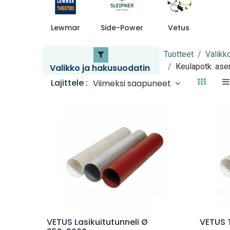
Lewmar
Side-Power
Vetus
Tuotteet
Valikk
Keulapotk. ase
Valikko ja hakusuodatin
Lajittele :
Viimeksi saapuneet
Lisää ostoskoriin
VETUS Lasikuitutunneli Ø
VETUS 