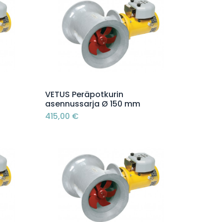
Lisää ostoskoriin
VETUS Peräpotkurin
asennussarja Ø 150 mm
415,00
€