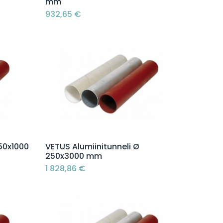
mm
932,65
€
Lisää ostoskoriin
50x1000
VETUS Alumiinitunneli Ø
250x3000 mm
1 828,86
€