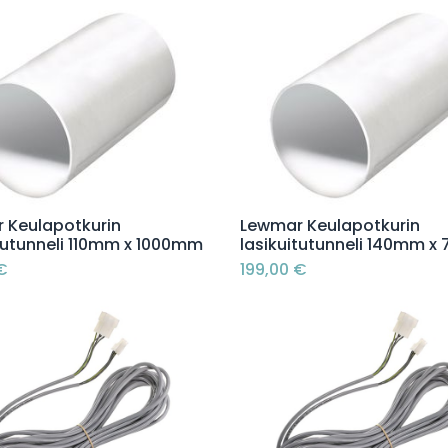
Lisää ostoskoriin
Lisää ostoskoriin
 Keulapotkurin
Lewmar Keulapotkurin
itutunneli 110mm x 1000mm
lasikuitutunneli 140mm 
€
199,00
€