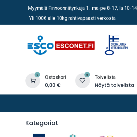
Siirry sisältöön
Myymälä Finnoonniitynkuja 1, ma-pe 8-17, la 10-14
Yli 100€ alle 10kg rahtivapaasti verkosta
0
0
Ostoskori
Toivelista
0,00
€
Näytä toivelista
Lämmittimet
Sähkö
Vene
Kategoriat