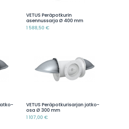
Lisää ostoskoriin
VETUS Peräpotkurin
asennussarja Ø 400 mm
1 588,50
€
Lisää ostoskoriin
jatko-
VETUS Peräpotkurisarjan jatko-
osa Ø 300 mm
1 107,00
€