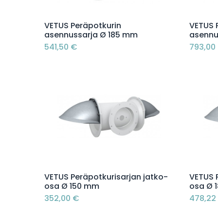
Lisää ostoskoriin
VETUS Peräpotkurin
VETUS 
asennussarja Ø 185 mm
asennu
541,50
€
793,00
Lisää ostoskoriin
VETUS Peräpotkurisarjan jatko-
VETUS 
osa Ø 150 mm
osa Ø 
352,00
€
478,22