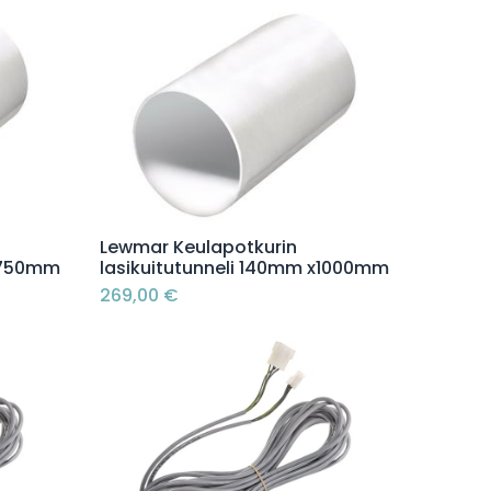
Lisää ostoskoriin
Lewmar Keulapotkurin
x 750mm
lasikuitutunneli 140mm x1000mm
269,00
€