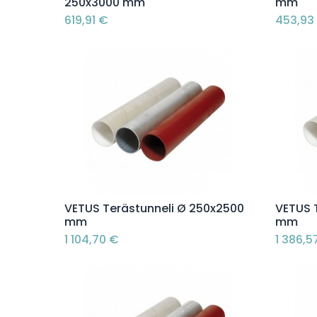
250x3000 mm
mm
619,91
€
453,93
Lisää ostoskoriin
VETUS Terästunneli Ø 250x2500
VETUS 
mm
mm
1 104,70
€
1 386,5