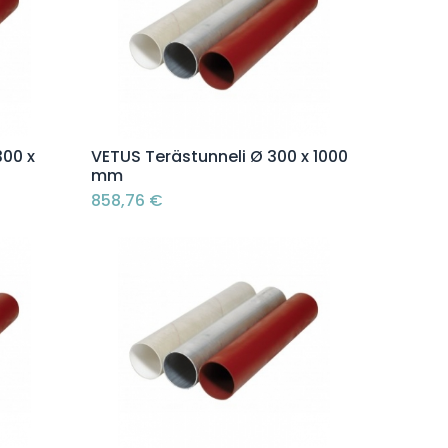
Lisää ostoskoriin
300 x
VETUS Terästunneli Ø 300 x 1000
mm
858,76
€