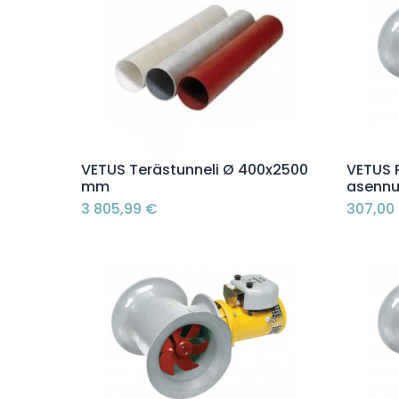
Lisää ostoskoriin
VETUS Terästunneli Ø 400x2500
VETUS 
mm
asennu
3 805,99
€
307,00