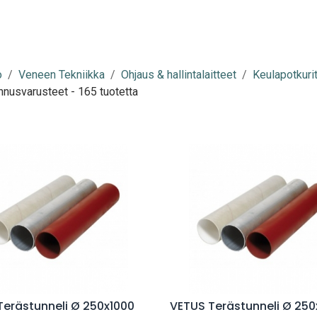
o
Veneen Tekniikka
Ohjaus & hallintalaitteet
Keulapotkurit
nnusvarusteet
- 165 tuotetta
Lisää ostoskoriin
Lisää ostoskoriin
Terästunneli Ø 250x1000
VETUS Terästunneli Ø 250