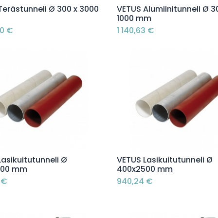
Lisää ostoskoriin
Lisää ostoskoriin
Terästunneli Ø 300 x 3000
VETUS Alumiinitunneli Ø 3
1000 mm
30
€
1 140,63
€
Lisää ostoskoriin
Lisää ostoskoriin
asikuitutunneli Ø
VETUS Lasikuitutunneli Ø
000 mm
400x2500 mm
€
940,24
€