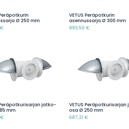
Lisää ostoskoriin
Lisää ostoskoriin
Peräpotkurin
VETUS Peräpotkurin
ssarja Ø 250 mm
asennussarja Ø 300 mm
€
993,50
€
Lisää ostoskoriin
Lisää ostoskoriin
Peräpotkurisarjan jatko-
VETUS Peräpotkurisarjan 
185 mm
osa Ø 250 mm
€
687,21
€