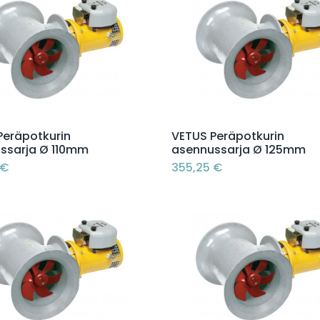
Lisää ostoskoriin
Lisää ostoskoriin
Peräpotkurin
VETUS Peräpotkurin
ssarja Ø 110mm
asennussarja Ø 125mm
€
355,25
€