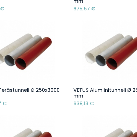
mm
€
675,57
€
Lisää ostoskoriin
Lisää ostoskoriin
Terästunneli Ø 250x3000
VETUS Alumiinitunneli Ø 2
mm
7
€
638,13
€