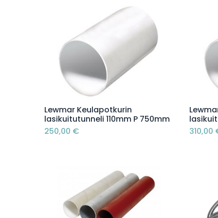
Lisää ostoskoriin
Lewmar Keulapotkurin
Lewmar
lasikuitutunneli 110mm P 750mm
lasiku
250,00
€
310,00