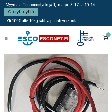
Siirry sisältöön
Myymälä Finnoonniitynkuja 1, ma-pe 8-17, la 10-14
Ota yhteyttä
Yli 100€ alle 10kg rahtivapaasti verkosta
0