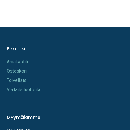
Pikalinkit
A​s​iakastili
Os​toskori
Toi​velista
Vertaile tuotteita
Myymälämme