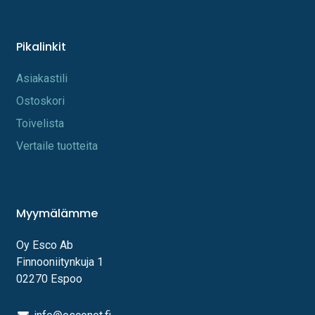
Pikalinkit
A​s​iakastili
Os​toskori
Toi​velista
Vertaile tuotteita
Myymälämme
Oy Esco Ab
Finnooniitynkuja 1
02270 Espoo