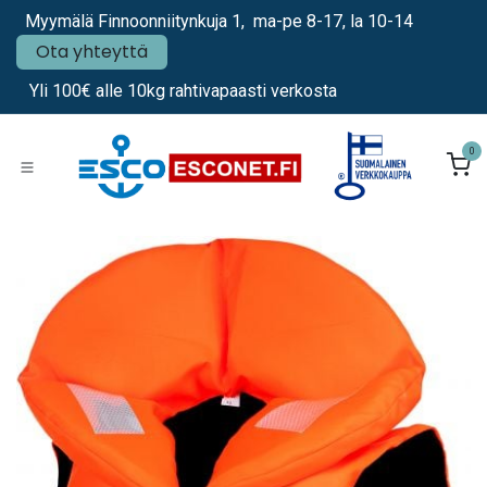
Siirry sisältöön
Myymälä Finnoonniitynkuja 1, ma-pe 8-17, la 10-14
Ota yhteyttä
Yli 100€ alle 10kg rahtivapaasti verkosta
0