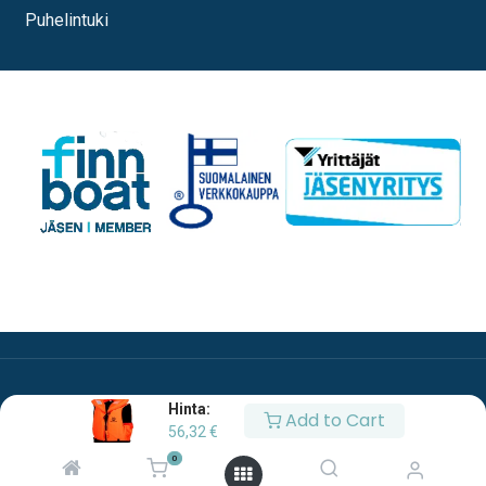
Puhelintuki
Hinta:
Add to Cart
56,32
€
0
Copyright © Oy Esco Ab