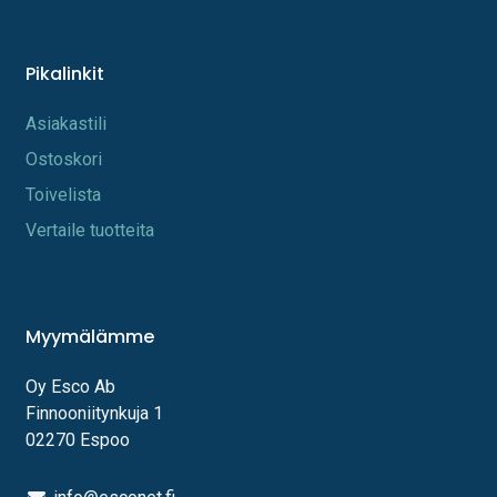
Pikalinkit
A​s​iakastili
Os​toskori
Toi​velista
Vertaile tuotteita
Myymälämme
Oy Esco Ab
Finnooniitynkuja 1
02270 Espoo