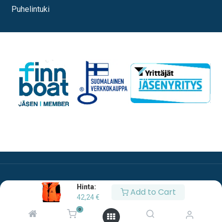
Puhelintuki
Hinta:
Add to Cart
42,24
€
0
Copyright © Oy Esco Ab