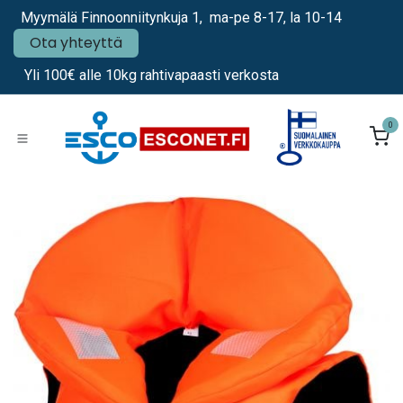
Siirry sisältöön
Myymälä Finnoonniitynkuja 1, ma-pe 8-17, la 10-14
Ota yhteyttä
Yli 100€ alle 10kg rahtivapaasti verkosta
0