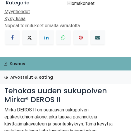
Kategoria
Hiomakoneet
Myyntiehdot
Kysy lisää
Nopeat toimitukset omalta varastolta
Kuvaus
Arvostelut & Rating
Tehokas uuden sukupolven
Mirka® DEROS II
Mirka DEROS II on seuraavan sukupolven
epäkeskohiomakone, joka tarjoaa parannuksia
käyttäjämukavuuteen ja suorituskykyyn. Tämä kevyt ja
matalaprofiilinen laite tunnetaan huippuluokan