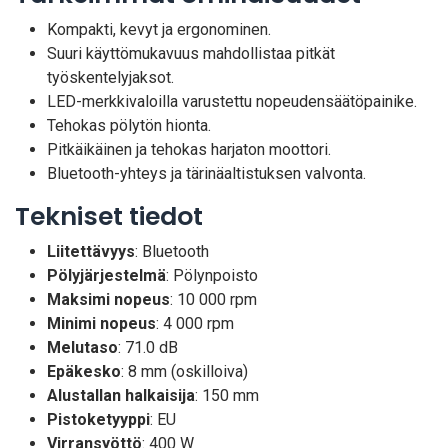
Kompakti, kevyt ja ergonominen.
Suuri käyttömukavuus mahdollistaa pitkät
työskentelyjaksot.
LED-merkkivaloilla varustettu nopeudensäätöpainike.
Tehokas pölytön hionta.
Pitkäikäinen ja tehokas harjaton moottori.
Bluetooth-yhteys ja tärinäaltistuksen valvonta.
Tekniset tiedot
Liitettävyys
: Bluetooth
Pölyjärjestelmä
: Pölynpoisto
Maksimi nopeus
: 10 000 rpm
Minimi nopeus
: 4 000 rpm
Melutaso
: 71.0 dB
Epäkesko
: 8 mm (oskilloiva)
Alustallan halkaisija
: 150 mm
Pistoketyyppi
: EU
Virransyöttö
: 400 W