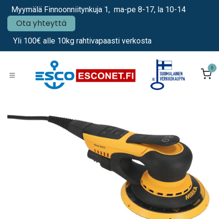
Siirry sisältöön
Myymälä Finnoonniitynkuja 1, ma-pe 8-17, la 10-14
Ota yhteyttä
Yli 100€ alle 10kg rahtivapaasti verkosta
0