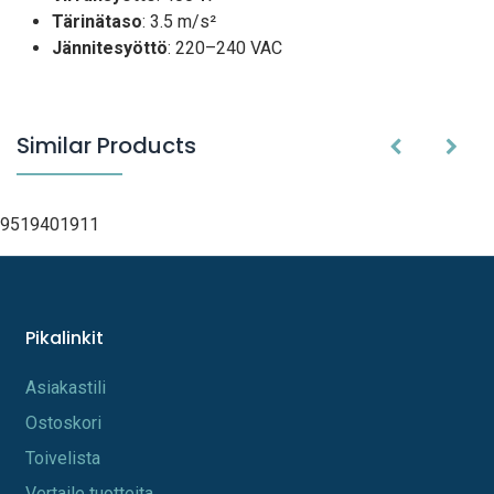
Tärinätaso
: 3.5 m/s²
Jännitesyöttö
: 220–240 VAC
Similar Products
9519401911
Pikalinkit
A​s​iakastili
Os​toskori
Toi​velista
Vertaile tuotteita