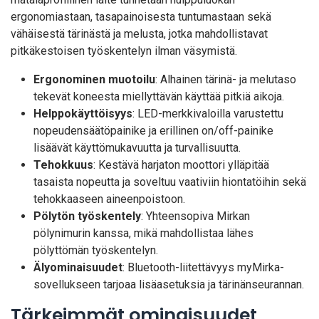
ergonomiastaan, tasapainoisesta tuntumastaan sekä
vähäisestä tärinästä ja melusta, jotka mahdollistavat
pitkäkestoisen työskentelyn ilman väsymistä.
Ergonominen muotoilu
: Alhainen tärinä- ja melutaso
tekevät koneesta miellyttävän käyttää pitkiä aikoja.
Helppokäyttöisyys
: LED-merkkivaloilla varustettu
nopeudensäätöpainike ja erillinen on/off-painike
lisäävät käyttömukavuutta ja turvallisuutta.
Tehokkuus
: Kestävä harjaton moottori ylläpitää
tasaista nopeutta ja soveltuu vaativiin hiontatöihin sekä
tehokkaaseen aineenpoistoon.
Pölytön työskentely
: Yhteensopiva Mirkan
pölynimurin kanssa, mikä mahdollistaa lähes
pölyttömän työskentelyn.
Älyominaisuudet
: Bluetooth-liitettävyys myMirka-
sovellukseen tarjoaa lisäasetuksia ja tärinänseurannan.
Tärkeimmät ominaisuudet