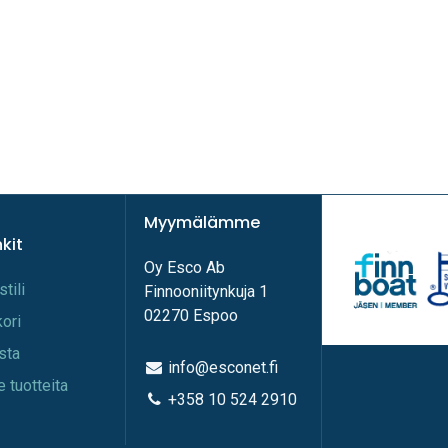
Myymälämme
nkit
Oy Esco Ab
stili
Finnooniitynkuja 1
02270 Espoo
kori
ista
info@esconet.fi
e tuotteita
+358 10 524 2910