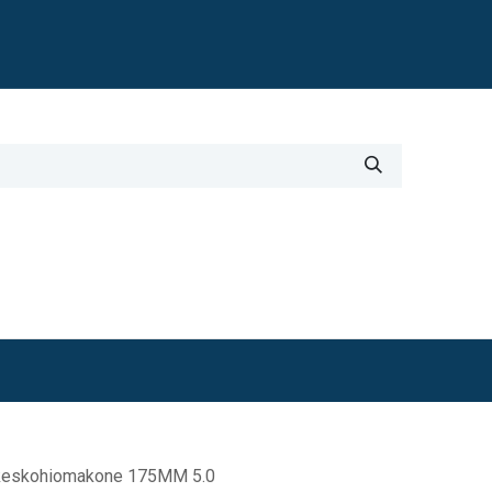
Blogi
i
Työkalut
Lisätiedot
keskohiomakone 175MM 5.0