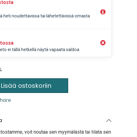
stosta
llä heti noudettavissa tai lähetettävissä omasta
stossa
to ei tällä hetkellä näytä vapaata saldoa.
%
Lisää ostoskoriin
hare
a
stostamme, voit noutaa sen myymälästä tai tilata sen