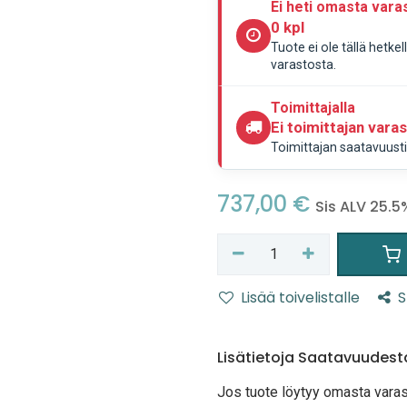
Ei heti omasta vara
0 kpl
Tuote ei ole tällä hetke
varastosta.
Toimittajalla
Ei toimittajan vara
Toimittajan saatavuustie
737,00
€
Sis ALV 25.5
Lisää toivelistalle
S
Lisätietoja Saatavuudest
Jos tuote löytyy oma
sta vara