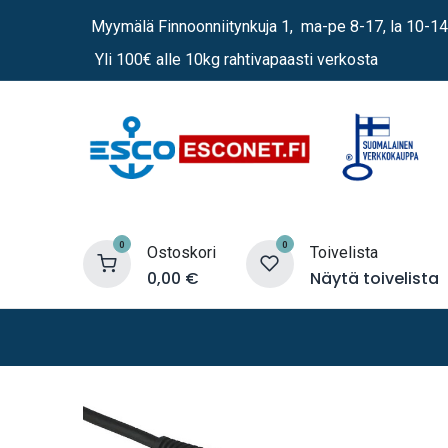
Siirry sisältöön
Myymälä Finnoonniitynkuja 1, ma-pe 8-17, la 10-14
Yli 100€ alle 10kg rahtivapaasti verkosta
0
0
Ostoskori
Toivelista
0,00
€
Näytä toivelista
Lämmittimet
Sähkö
Vene