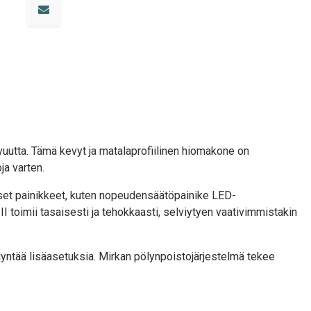
uutta. Tämä kevyt ja matalaprofiilinen hiomakone on
ja varten.
iset painikkeet, kuten nopeudensäätöpainike LED-
II toimii tasaisesti ja tehokkaasti, selviytyen vaativimmistakin
dyntää lisäasetuksia. Mirkan pölynpoistojärjestelmä tekee