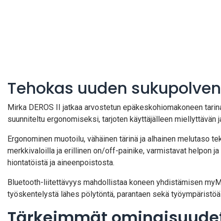
Tehokas uuden sukupolven 
Mirka DEROS II jatkaa arvostetun epäkeskohiomakoneen tarinaa
suunniteltu ergonomiseksi, tarjoten käyttäjälleen miellyttävä
Ergonominen muotoilu, vähäinen tärinä ja alhainen melutaso t
merkkivaloilla ja erillinen on/off-painike, varmistavat helpon 
hiontatöistä ja aineenpoistosta.
Bluetooth-liitettävyys mahdollistaa koneen yhdistämisen myMir
työskentelystä lähes pölytöntä, parantaen sekä työympäristöä 
Tärkeimmät ominaisuude