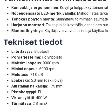
Kompakti ja ergonominen
: Kevyt ja helppokäyttöinen r
Nopeudensäätö LED-merkkivaloilla
: Mahdollistaa tark
Tehokas pölytön hionta
: Suunniteltu toimimaan saumatt
Harjaton moottori
: Takaa pitkän käyttöiän ja tasaisen su
Bluetooth-yhteys
: Käyttäjä voi valvoa tärinää ja käyttä
Tekniset tiedot
Liitettävyys
: Bluetooth
Pölyjärjestelmä
: Pölynpoisto
Maksimi nopeus
: 9000 rpm
Minimi nopeus
: 6000 rpm
Melutaso
: 71.0 dB
Epäkesko
: 5.0 mm (oskilloiva)
Alustallan halkaisija
: 175 mm
Pistoketyyppi
: EU
Virransyöttö
: 400 W
Tärinätaso
: 2.8 m/s²