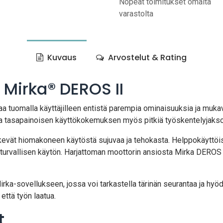
Nopeat toimitukset omalta
varastolta
Kuvaus
Arvostelut & Rating
Mirka® DEROS II
 tuomalla käyttäjilleen entistä parempia ominaisuuksia ja mukav
n ja tasapainoisen käyttökokemuksen myös pitkiä työskentelyjakso
ekevät hiomakoneen käytöstä sujuvaa ja tehokasta. Helppokäyttö
ja turvallisen käytön. Harjattoman moottorin ansiosta Mirka DEROS 
ka-sovellukseen, jossa voi tarkastella tärinän seurantaa ja hyö
että työn laatua.
t