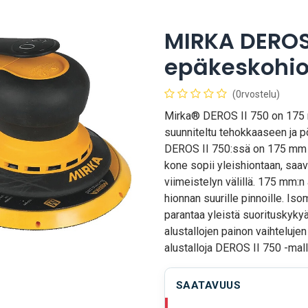
MIRKA DEROS 
epäkeskohi
(0rvostelu)
Mirka® DEROS II 750 on 175 
suunniteltu tehokkaaseen ja p
DEROS II 750:ssä on 175 mm a
kone sopii yleishiontaan, saa
viimeistelyn välillä. 175 mm:
hionnan suurille pinnoille. Iso
parantaa yleistä suorituskyky
alustallojen painon vaihteluje
alustalloja DEROS II 750 -mall
SAATAVUUS