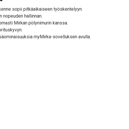
akenne sopii pitkäaikaiseen työskentelyyn.
an nopeuden hallinnan.
omasti Mirkan pölynimurin kanssa.
orituskyvyn.
ä lisäominaisuuksia myMirka-sovelluksen avulla.