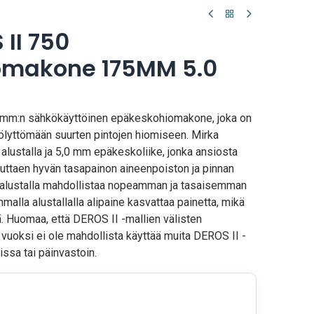
II 750
omakone 175MM 5.0
mm:n sähkökäyttöinen epäkeskohiomakone, joka on
ölyttömään suurten pintojen hiomiseen. Mirka
lustalla ja 5,0 mm epäkeskoliike, jonka ansiosta
vuttaen hyvän tasapainon aineenpoiston ja pinnan
n alustalla mahdollistaa nopeamman ja tasaisemman
mmalla alustallalla alipaine kasvattaa painetta, mikä
ä. Huomaa, että DEROS II -mallien välisten
n vuoksi ei ole mahdollista käyttää muita DEROS II -
issa tai päinvastoin.