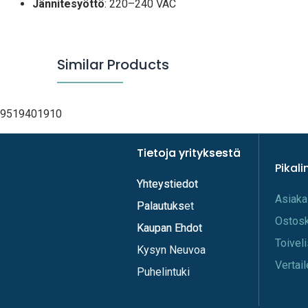
Jännitesyöttö
: 220–240 VAC
Similar Products
9519401910
Tietoja yrityksestä
Tietoja yrityksestä
Pikali
Yhteystiedot
Yhteystiedot
A​s​iaka
Palautukset
Palautuks
Os​tos
Kaupan Ehdot
Kaupan Ehdot
Toi​vel
Kysyn Neuvoa
Vertail
Puhelintuki