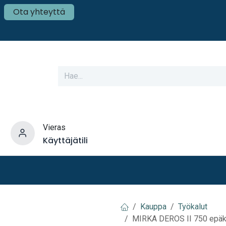
Ota yhteyttä
Vieras
Käyttäjätili
varusteet
Veneen tekniikka
Mökki ja Kot
Kauppa
Työkalut
MIRKA DEROS II 750 epä