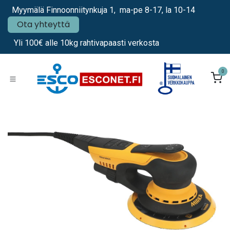
Siirry sisältöön
Myymälä Finnoonniitynkuja 1, ma-pe 8-17, la 10-14
Ota yhteyttä
Yli 100€ alle 10kg rahtivapaasti verkosta
0