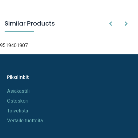
Similar Products
9519401907
Pikalinkit
A​s​iakastili
Os​toskori
Toi​velista
Vertaile tuotteita