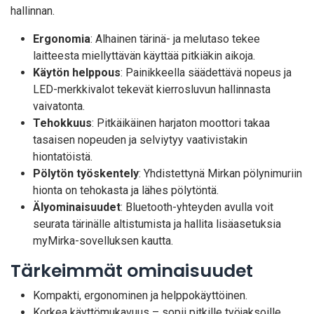
hallinnan.
Ergonomia
: Alhainen tärinä- ja melutaso tekee
laitteesta miellyttävän käyttää pitkiäkin aikoja.
Käytön helppous
: Painikkeella säädettävä nopeus ja
LED-merkkivalot tekevät kierrosluvun hallinnasta
vaivatonta.
Tehokkuus
: Pitkäikäinen harjaton moottori takaa
tasaisen nopeuden ja selviytyy vaativistakin
hiontatöistä.
Pölytön työskentely
: Yhdistettynä Mirkan pölynimuriin
hionta on tehokasta ja lähes pölytöntä.
Älyominaisuudet
: Bluetooth-yhteyden avulla voit
seurata tärinälle altistumista ja hallita lisäasetuksia
myMirka-sovelluksen kautta.
Tärkeimmät ominaisuudet
Kompakti, ergonominen ja helppokäyttöinen.
Korkea käyttömukavuus – sopii pitkille työjaksoille.