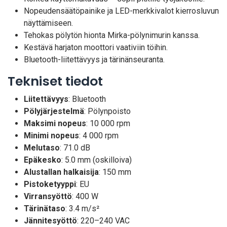
Nopeudensäätöpainike ja LED-merkkivalot kierrosluvun
näyttämiseen.
Tehokas pölytön hionta Mirka-pölynimurin kanssa.
Kestävä harjaton moottori vaativiin töihin.
Bluetooth-liitettävyys ja tärinänseuranta.
Tekniset tiedot
Liitettävyys
: Bluetooth
Pölyjärjestelmä
: Pölynpoisto
Maksimi nopeus
: 10 000 rpm
Minimi nopeus
: 4 000 rpm
Melutaso
: 71.0 dB
Epäkesko
: 5.0 mm (oskilloiva)
Alustallan halkaisija
: 150 mm
Pistoketyyppi
: EU
Virransyöttö
: 400 W
Tärinätaso
: 3.4 m/s²
Jännitesyöttö
: 220–240 VAC