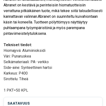
Abranet on kestävä ja perinteisiin hiomatuotteisiin
verrattuna pitkäikäinen tuote, mikä tekee siitä taloudellisesti
kannattavan valinnan.Abranet on suunniteltu kuivahiontaan
käsin tai koneella. Tuotteen pölyttömyys näyttäytyy
puhtaampana työympäristönä ja myös parempana
pintaviimeistelytuloksena.
Tekniset tiedot:
Hiomajyvä: Alumiinioksidi
Väri: Punaruskea
Selkämateriaali: PA- verkko
Side-aine: Synteettinen hartsi
Karkeus: P400
Sirottelu: Tiheä
1 PKT=50 KPL
SAATAVUUS