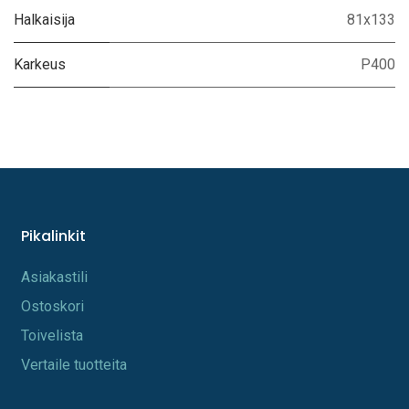
Halkaisija
81x133
Karkeus
P400
Pikalinkit
A​s​iakastili
Os​toskori
Toi​velista
Vertaile tuotteita