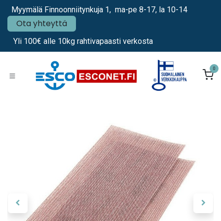
Siirry sisältöön
Myymälä Finnoonniitynkuja 1, ma-pe 8-17, la 10-14
Ota yhteyttä
Yli 100€ alle 10kg rahtivapaasti verkosta
0