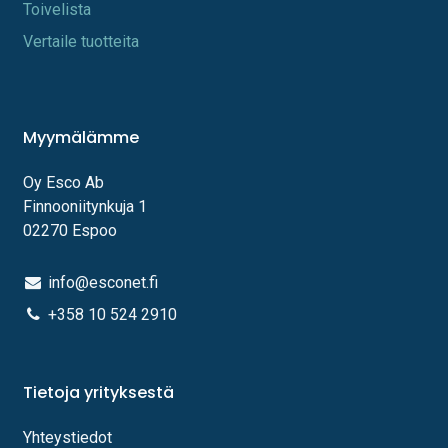
Toi​velista
Vertaile tuotteita
Myymälämme
Oy Esco Ab
Finnooniitynkuja 1
02270 Espoo
info@esconet.fi
+358 10 524 2910
Tietoja yrityksestä
Yhteystiedot