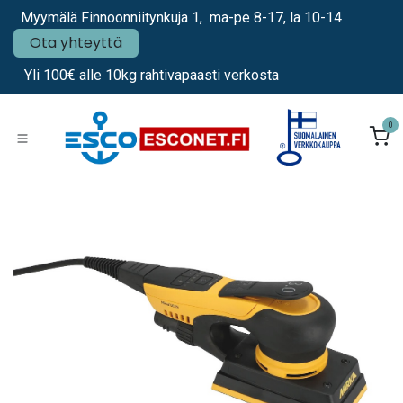
Siirry sisältöön
Myymälä Finnoonniitynkuja 1, ma-pe 8-17, la 10-14
Ota yhteyttä
Yli 100€ alle 10kg rahtivapaasti verkosta
0