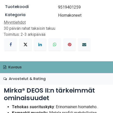
Tuotekoodi
9519401259
Kategoria
Hiomakoneet
Myyntiehdot
30 päivän rahat takaisin takuu
Toimitus: 2-3 arkipäivää
Kuvaus
Arvostelut & Rating
Mirka® DEOS II:n tärkeimmät
ominaisuudet
Tehokas suorituskyky
: Erinomainen hiomateho.
Kompakti muotoilu
: Matala profiili mahdollistaa