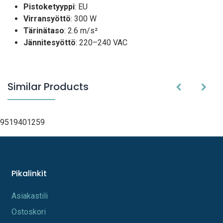
Pistoketyyppi
: EU
Virransyöttö
: 300 W
Tärinätaso
: 2.6 m/s²
Jännitesyöttö
: 220–240 VAC
Similar Products
9519401259
Pikalinkit
A​s​iakastili
Os​toskori