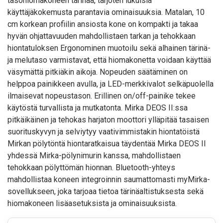
tasohiomakoneen tarinaa, tarjoten lukuisia
käyttäjäkokemusta parantavia ominaisuuksia. Matalan, 10
cm korkean profiilin ansiosta kone on kompakti ja takaa
hyvän ohjattavuuden mahdollistaen tarkan ja tehokkaan
hiontatuloksen Ergonominen muotoilu sekä alhainen tärinä-
ja melutaso varmistavat, että hiomakonetta voidaan käyttää
väsymättä pitkiäkin aikoja. Nopeuden säätäminen on
helppoa painikkeen avulla, ja LED-merkkivalot selkäpuolella
ilmaisevat nopeustason. Erillinen on/off-painike tekee
käytöstä turvallista ja mutkatonta. Mirka DEOS II:ssa
pitkäikäinen ja tehokas harjaton moottori ylläpitää tasaisen
suorituskyvyn ja selviytyy vaativimmistakin hiontatöistä
Mirkan pölytöntä hiontaratkaisua täydentää Mirka DEOS II
yhdessä Mirka-pölynimurin kanssa, mahdollistaen
tehokkaan pölyttömän hionnan. Bluetooth-yhteys
mahdollistaa koneen integroinnin saumattomasti myMirka-
sovellukseen, joka tarjoaa tietoa tärinäaltistuksesta sekä
hiomakoneen lisäasetuksista ja ominaisuuksista.