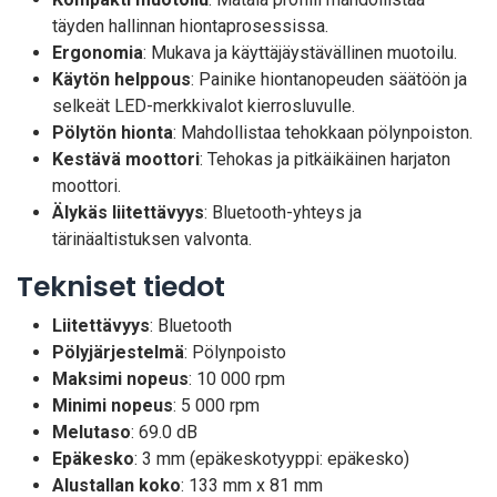
täyden hallinnan hiontaprosessissa.
Ergonomia
: Mukava ja käyttäjäystävällinen muotoilu.
Käytön helppous
: Painike hiontanopeuden säätöön ja
selkeät LED-merkkivalot kierrosluvulle.
Pölytön hionta
: Mahdollistaa tehokkaan pölynpoiston.
Kestävä moottori
: Tehokas ja pitkäikäinen harjaton
moottori.
Älykäs liitettävyys
: Bluetooth-yhteys ja
tärinäaltistuksen valvonta.
Tekniset tiedot
Liitettävyys
: Bluetooth
Pölyjärjestelmä
: Pölynpoisto
Maksimi nopeus
: 10 000 rpm
Minimi nopeus
: 5 000 rpm
Melutaso
: 69.0 dB
Epäkesko
: 3 mm (epäkeskotyyppi: epäkesko)
Alustallan koko
: 133 mm x 81 mm