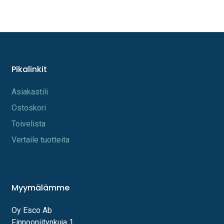
Pikalinkit
A​s​iakastili
Os​toskori
Toi​velista
Vertaile tuotteita
Myymälämme
Oy Esco Ab
Finnooniitynkuja 1