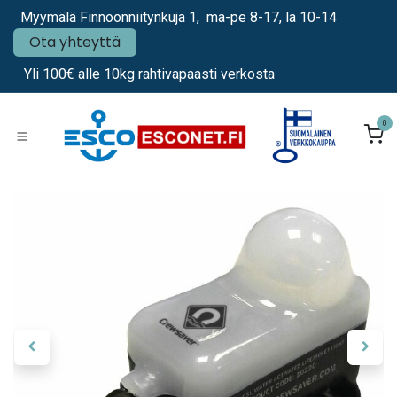
Siirry sisältöön
Myymälä Finnoonniitynkuja 1, ma-pe 8-17, la 10-14
Ota yhteyttä
Yli 100€ alle 10kg rahtivapaasti verkosta
0