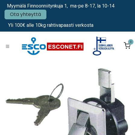
Siirry sisältöön
Myymälä Finnoonniitynkuja 1, ma-pe 8-17, la 10-14
Ota yhteyttä
Yli 100€ alle 10kg rahtivapaasti verkosta
0