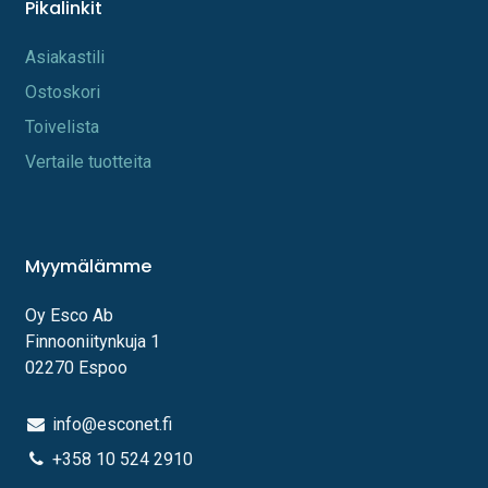
Pikalinkit
A​s​iakastili
Os​toskori
Toi​velista
Vertaile tuotteita
Myymälämme
Oy Esco Ab
Finnooniitynkuja 1
02270 Espoo
info@esconet.fi
+358 10 524 2910