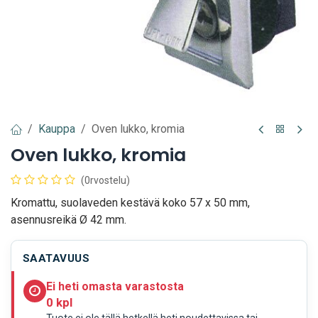
Kauppa
Oven lukko, kromia
Oven lukko, kromia
(0rvostelu)
Kromattu, suolaveden kestävä koko 57 x 50 mm,
asennusreikä Ø 42 mm.
SAATAVUUS
Ei heti omasta varastosta
0 kpl
Tuote ei ole tällä hetkellä heti noudettavissa tai