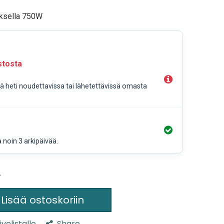
uksella 750W
stosta
llä heti noudettavissa tai lähetettävissä omasta
a noin 3 arkipäivää.
%
Lisää ostoskoriin
ivelistalle
Share