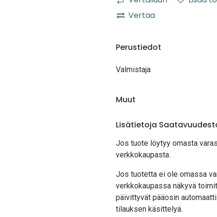
Vertaa
Perustiedot
Valmistaja
Muut
Lisätietoja Saatavuudest
Jos tuote löytyy oma
sta vara
verkkokaupasta.
Jos tuotetta ei ole omassa var
verkkokaupassa näkyvä toimit
päivittyvät pääosin automaatti
tilauksen käsittelyä.