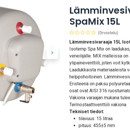
Lämminvesiv
SpaMix 15L
(0rvostelu)
Lämminvesivaraaja 15L Iso
Isotemp Spa Mix on laadukas,
veneilijälle. MIX malleissa on 
ylipaineventtiili, joten voit k
Laadukkaista materiaaleista v
helppohoitoinen. Lämminvesiv
Eristeenä on paksu polyuretaa
osat ovat AISI 316 ruostumato
Vakiona varaajan mukana tulee 
Termostaattiventtiili vakiona.
Tekniset tiedot:
tilavuus: 15 litraa
pituus: 455±5 mm