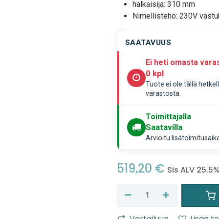
halkaisija: 310 mm
Nimellisteho: 230V vast
SAATAVUUS
Ei heti omasta vara
0 kpl
Tuote ei ole tällä hetke
varastosta.
Toimittajalla
Saatavilla
Arvioitu lisätoimitusaik
519,20
€
Sis ALV 25.5
Vertailuun
Lisää to