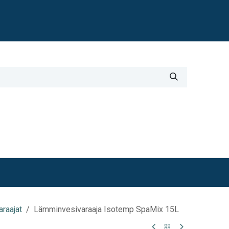
Blogi
i
Työkalut
Lisätiedot
raajat
Lämminvesivaraaja Isotemp SpaMix 15L