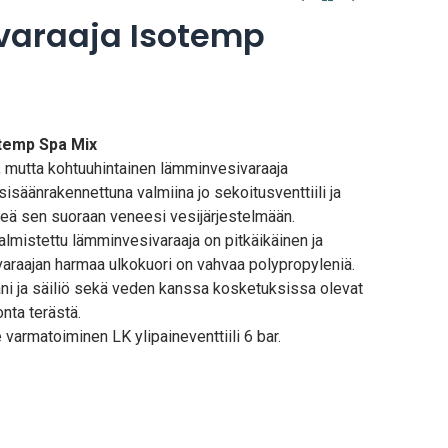
araaja Isotemp
temp Spa Mix
 mutta kohtuuhintainen lämminvesivaraaja
sisäänrakennettuna valmiina jo sekoitusventtiili ja
ytkeä sen suoraan veneesi vesijärjestelmään.
almistettu lämminvesivaraaja on pitkäikäinen ja
araajan harmaa ulkokuori on vahvaa polypropyleniä.
ni ja säiliö sekä veden kanssa kosketuksissa olevat
nta terästä.
varmatoiminen LK ylipaineventtiili 6 bar.