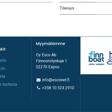
Tilavuus
Myymälämme
nkit
Oy Esco Ab
stili
Finnooniitynkuja 1
02270 Espoo
kori
ista
info@esconet.fi
e tuotteita
+358 10 524 2910