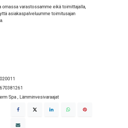
lla omassa varastossamme eikä toimittajalla,
yttä asiakaspalveluumme toimitusajan
a.
020011
670381261
herm Spa
,
Lämminvesivaraajat