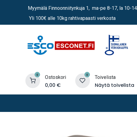
Siirry sisältöön
Myymälä Finnoonniitynkuja 1, ma-pe 8-17, la 10-14
Yli 100€ alle 10kg rahtivapaasti verkosta
0
0
Ostoskori
Toivelista
0,00
€
Näytä toivelista
Lämmittimet
Sähkö
Vene