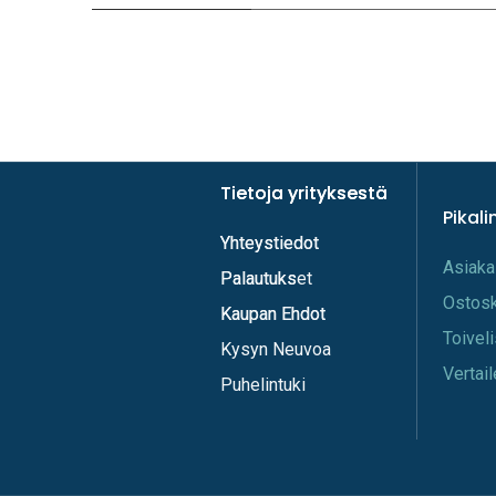
Tietoja yrityksestä
Tietoja yrityksestä
Pikali
Yhteystiedot
Yhteystiedot
A​s​iaka
Palautukset
Palautuks
Os​tos
Kaupan Ehdot
Kaupan Ehdot
Toi​vel
Kysyn Neuvoa
Vertail
Puhelintuki