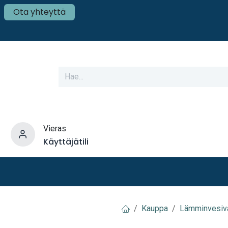
Ota yhteyttä
Vieras
Käyttäjätili
varusteet
Veneen tekniikka
Mökki ja Kot
Kauppa
Lämminvesiva