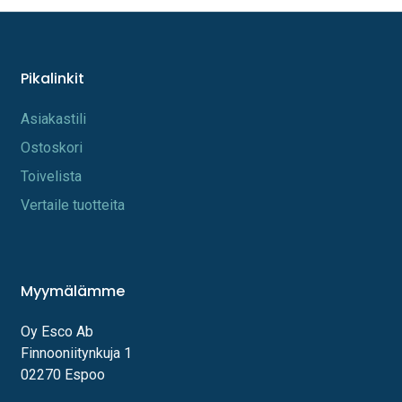
Pikalinkit
A​s​iakastili
Os​toskori
Toi​velista
Vertaile tuotteita
Myymälämme
Oy Esco Ab
Finnooniitynkuja 1
02270 Espoo