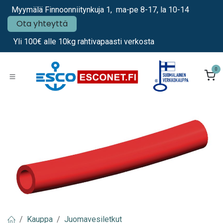
Siirry sisältöön
Myymälä Finnoonniitynkuja 1, ma-pe 8-17, la 10-14
Ota yhteyttä
Yli 100€ alle 10kg rahtivapaasti verkosta
0
Kauppa
Juomavesiletkut