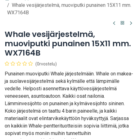
Whale vesijärjestelmä, muoviputki punainen 15X11 mm.
WX7164B
Whale vesijärjestelmä,
muoviputki punainen 15X11 mm.
WX7164B
(0rvostelu)
Punainen muoviputki Whale järjestelmään. Whale on makea-
ja suolavesijärjestelmä sekä kylmälle että lämpimälle
vedelle. Helposti asennettava käyttövesijärjestelmä
veneeseen, asuntoautoon. Kaikki osat nailonia.
Lämminvesijohto on punainen ja kylmävesijohto sininen.
Koko järjestelmä on taattu 4 barin paineelle, ja kaikki
materiaalit ovat elintarvikekäyttöön hyväksyttyjä. Sarjassa
on kaikkiin Whale-pentterituotteisiin sopivia liittimiä, jotka
sopivat myös moniin muihin tunnettuihin