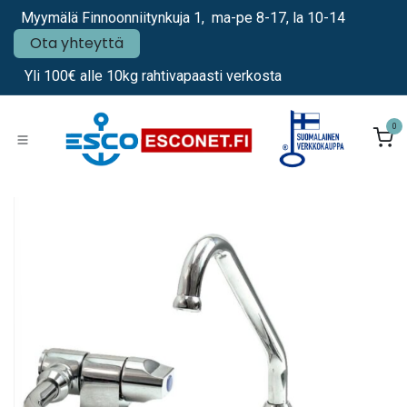
Siirry sisältöön
Myymälä Finnoonniitynkuja 1, ma-pe 8-17, la 10-14
Ota yhteyttä
Yli 100€ alle 10kg rahtivapaasti verkosta
0