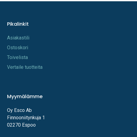
Pikalinkit
A​s​iakastili
Os​toskori
Toi​velista
Vertaile tuotteita
Myymälämme
Oy Esco Ab
Finnooniitynkuja 1
02270 Espoo