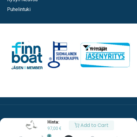
Puhelintuki
Hinta:
Add to Cart
97,00
€
0