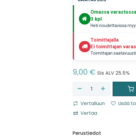
Omassa varastoss
3
kpl
Heti noudettavissa myym
Toimittajalla
Ei toimittajan vara
Toimittajan saatavuustie
9,00
€
Sis ALV 25.5%
Vertailuun
Lisää to
Vertaa
Perustiedot