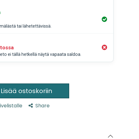
a
älästä tai lähetettävissä.
stossa
to ei tällä hetkellä näytä vapaata saldoa.
Lisää ostoskoriin
ivelistalle
Share