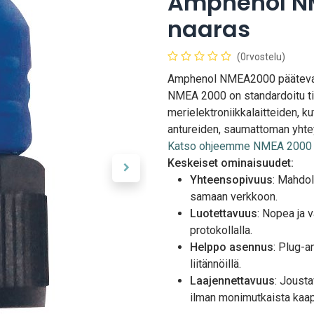
Amphenol N
naaras
(0rvostelu)
Amphenol NMEA2000 pääteva
NMEA 2000 on standardoitu ti
merielektroniikkalaitteiden, ku
antureiden, saumattoman yht
Katso ohjeemme NMEA 2000 v
Keskeiset ominaisuudet:
Yhteensopivuus
: Mahdol
samaan verkkoon.
Luotettavuus
: Nopea ja 
protokollalla.
Helppo asennus
: Plug-an
liitännöillä.
Laajennettavuus
: Jousta
ilman monimutkaista kaap