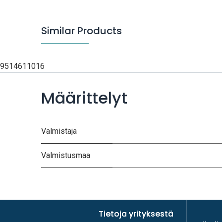
Similar Products
9514611016
Määrittelyt
Valmistaja
Valmistusmaa
Tietoja yrityksestä
Tietoja yrityksestä