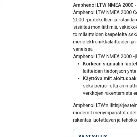
Amphenol LTW NMEA 2000 -li
Amphenol LTW NMEA 2000 Conn
2000 -protokollien ja -standa
sisältää moniliittimiä, vakiokok
toimilaitteiden kaapeleita sekä
merielektroniikkalaitteiden ja
veneissä.
Amphenol LTW NMEA 2000 -jär
Korkean signaalin luote
laitteiden tiedonjaon yht
Käyttövalmiit aloituspa
sekä perus- että ammatti
verkkojen rakentamista e
Amphenol LTW:n liitinjärjestel
modernit meriympäristöt edelly
rakentaa luotettavan ja teho
SAATAVUUS