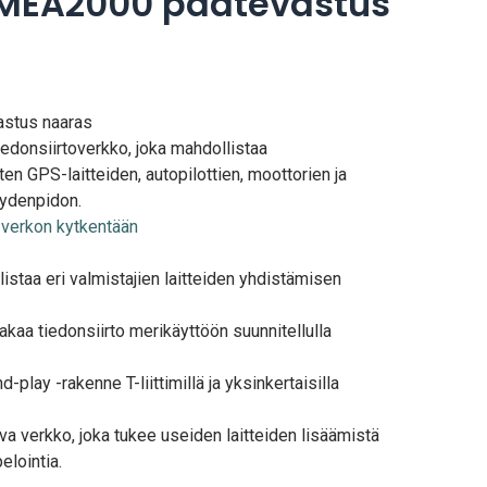
MEA2000 päätevastus
stus naaras
edonsiirtoverkko, joka mahdollistaa
ten GPS-laitteiden, autopilottien, moottorien ja
eydenpidon.
erkon kytkentään
listaa eri valmistajien laitteiden yhdistämisen
vakaa tiedonsiirto merikäyttöön suunnitellulla
d-play -rakenne T-liittimillä ja yksinkertaisilla
va verkko, joka tukee useiden laitteiden lisäämistä
elointia.