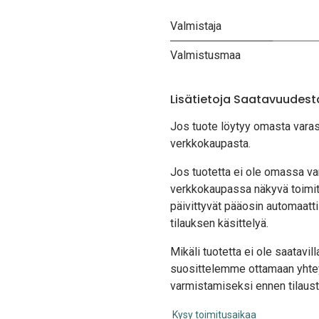
Valmistaja
Valmistusmaa
Lisätietoja Saatavuudest
Jos tuote löytyy oma
sta vara
verkkokaupasta.
Jos tuotetta ei ole omassa var
verkkokaupassa näkyvä toimit
päivittyvät pääosin automaatti
tilauksen käsittelyä.
Mikäli tuotetta ei ole saatavi
suosittelemme ottamaan yhte
varmistamiseksi ennen tilaust
Kysy toimitusaikaa