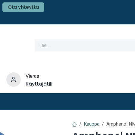
Ota yhteyttä
Vieras
Käyttäjätili
varusteet
Veneen tekniikka
Mökki ja Kot
Kauppa
Amphenol NM