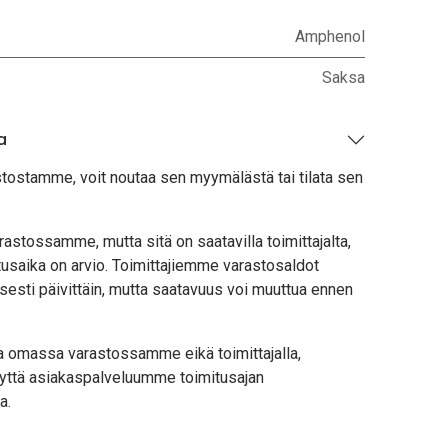
Amphenol
Saksa
a
stostamme, voit noutaa sen myymälästä tai tilata sen
astossamme, mutta sitä on saatavilla toimittajalta,
usaika on arvio. Toimittajiemme varastosaldot
sesti päivittäin, mutta saatavuus voi muuttua ennen
lla omassa varastossamme eikä toimittajalla,
yttä asiakaspalveluumme toimitusajan
a.