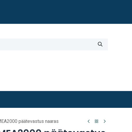
Blogi
i
Työkalut
Lisätiedot
EA2000 päätevastus naaras