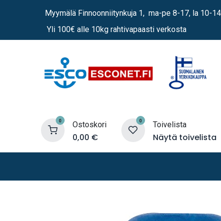
Siirry sisältöön
Myymälä Finnoonniitynkuja 1, ma-pe 8-17, la 10-14
Yli 100€ alle 10kg rahtivapaasti verkosta
0
0
Ostoskori
Toivelista
0,00
€
Näytä toivelista
Lämmittimet
Sähkö
Vene