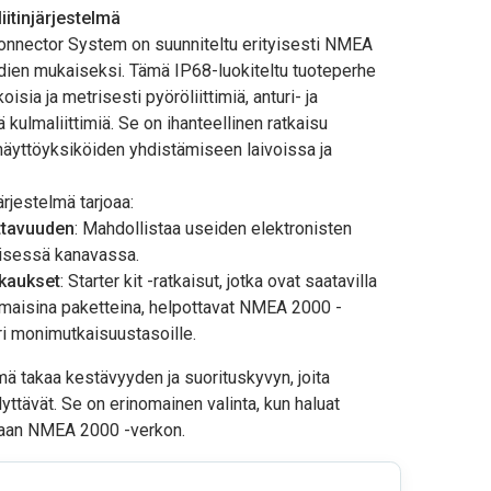
itinjärjestelmä
ector System on suunniteltu erityisesti NMEA
rdien mukaiseksi. Tämä IP68-luokiteltu tuoteperhe
oisia ja metrisesti pyöröliittimiä, anturi- ja
 kulmaliittimiä. Se on ihanteellinen ratkaisu
 näyttöyksiköiden yhdistämiseen laivoissa ja
jestelmä tarjoaa:
ttavuuden
: Mahdollistaa useiden elektronisten
eisessä kanavassa.
kkaukset
: Starter kit -ratkaisut, jotka ovat saatavilla
maisina paketteina, helpottavat NMEA 2000 -
ri monimutkaisuustasoille.
mä takaa kestävyyden ja suorituskyvyn, joita
ttävät. Se on erinomainen valinta, kun haluat
kkaan NMEA 2000 -verkon.