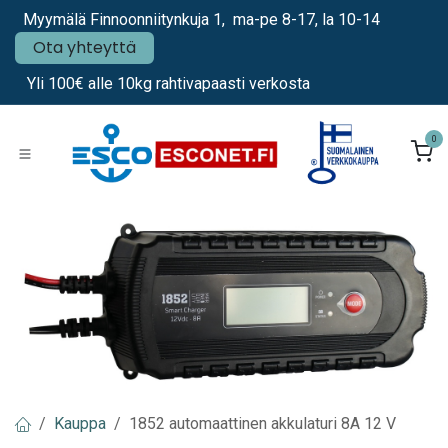
Siirry sisältöön
Myymälä Finnoonniitynkuja 1, ma-pe 8-17, la 10-14
Ota yhteyttä
Yli 100€ alle 10kg rahtivapaasti verkosta
0
Kauppa
1852 automaattinen akkulaturi 8A 12 V