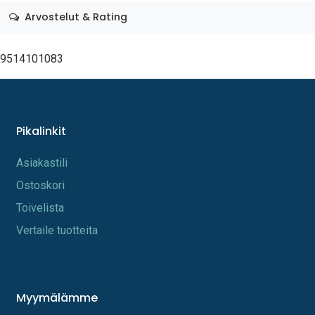
Arvostelut & Rating
9514101083
Pikalinkit
A​s​iakastili
Os​toskori
Toi​velista
Vertaile tuotteita
Myymälämme