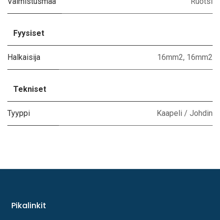
Valmistusmaa
Ruotsi
Fyysiset
Halkaisija
16mm2
,
16mm2
Tekniset
Tyyppi
Kaapeli / Johdin
Pikalinkit