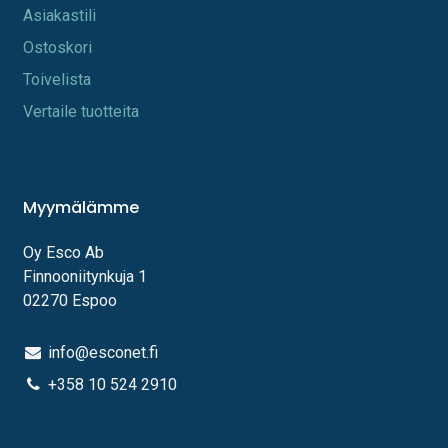
A​s​iakastili
Os​toskori
Toi​velista
Vertaile tuotteita
Myymälämme
Oy Esco Ab
Finnooniitynkuja 1
02270 Espoo
info@esconet.fi
+358 10 524 2910