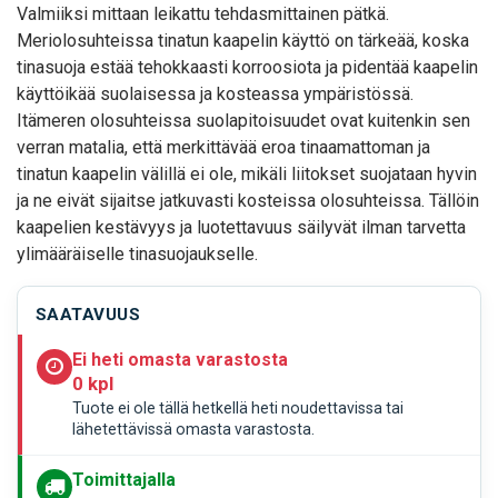
Valmiiksi mittaan leikattu tehdasmittainen pätkä.
Meriolosuhteissa tinatun kaapelin käyttö on tärkeää, koska
tinasuoja estää tehokkaasti korroosiota ja pidentää kaapelin
käyttöikää suolaisessa ja kosteassa ympäristössä.
Itämeren olosuhteissa suolapitoisuudet ovat kuitenkin sen
verran matalia, että merkittävää eroa tinaamattoman ja
tinatun kaapelin välillä ei ole, mikäli liitokset suojataan hyvin
ja ne eivät sijaitse jatkuvasti kosteissa olosuhteissa. Tällöin
kaapelien kestävyys ja luotettavuus säilyvät ilman tarvetta
ylimääräiselle tinasuojaukselle.
SAATAVUUS
Ei heti omasta varastosta
0 kpl
Tuote ei ole tällä hetkellä heti noudettavissa tai
lähetettävissä omasta varastosta.
Toimittajalla