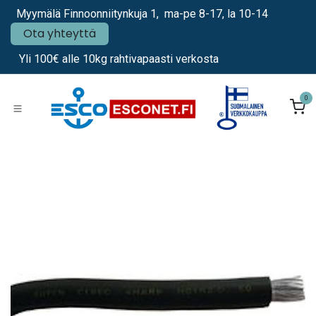
Siirry sisältöön
Myymälä Finnoonniitynkuja 1, ma-pe 8-17, la 10-14
Ota yhteyttä
Yli 100€ alle 10kg rahtivapaasti verkosta
0