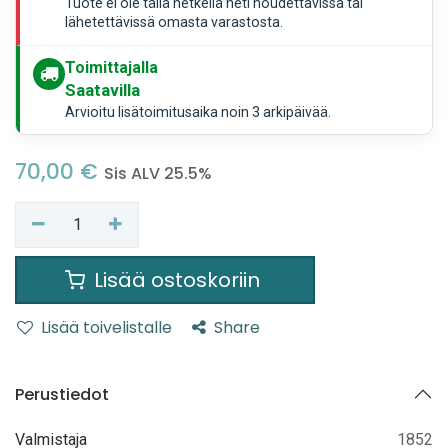
Tuote ei ole tällä hetkellä heti noudettavissa tai
lähetettävissä omasta varastosta.
Toimittajalla
Saatavilla
Arvioitu lisätoimitusaika noin 3 arkipäivää.
70,00
€
Sis ALV 25.5%
Lisää ostoskoriin
Lisää toivelistalle
Share
Perustiedot
Valmistaja
1852