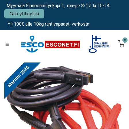
Siirry sisältöön
Myymälä Finnoonniitynkuja 1, ma-pe 8-17, la 10-14
Ota yhteyttä
Yli 100€ alle 10kg rahtivapaasti verkosta
0
Maritim 2026