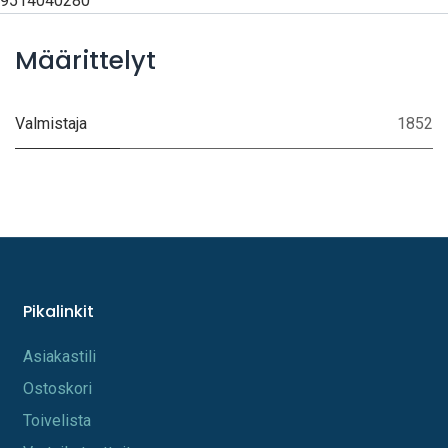
9514040280
Määrittelyt
Valmistaja
1852
Pikalinkit
A​s​iakastili
Os​toskori
Toi​velista