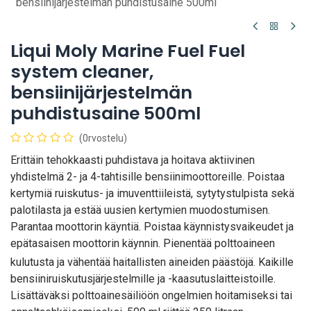
bensiinijärjestelmän puhdistusaine 500ml
Liqui Moly Marine Fuel Fuel
system cleaner,
bensiinijärjestelmän
puhdistusaine 500ml
(0rvostelu)
Erittäin tehokkaasti puhdistava ja hoitava aktiivinen
yhdistelmä 2- ja 4-tahtisille bensiinimoottoreille. Poistaa
kertymiä ruiskutus- ja imuventtiileistä, sytytystulpista sekä
palotilasta ja estää uusien kertymien muodostumisen.
Parantaa moottorin käyntiä. Poistaa käynnistysvaikeudet ja
epätasaisen moottorin käynnin. Pienentää polttoaineen
kulutusta ja vähentää haitallisten aineiden päästöjä.
Kaikille
bensiiniruiskutusjärjestelmille ja -kaasutuslaitteistoille.
Lisättäväksi polttoainesäiliöön ongelmien hoitamiseksi tai