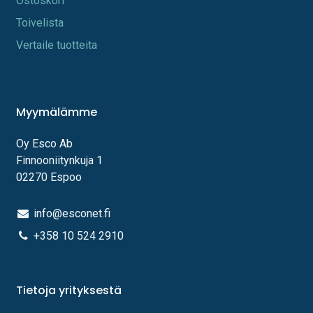
Os​toskori
Toi​velista
Vertaile tuotteita
Myymälämme
Oy Esco Ab
Finnooniitynkuja 1
02270 Espoo
info@esconet.fi
+358 10 524 2910
Tietoja yrityksestä