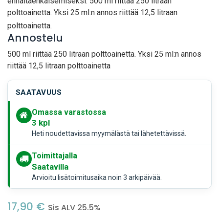
ennaltaehkäisemiseksi. 500 ml riittää 250 litraan
polttoainetta. Yksi 25 ml:n annos riittää 12,5 litraan
polttoainetta.
Annostelu
500 ml riittää 250 litraan polttoainetta. Yksi 25 ml:n annos
riittää 12,5 litraan polttoainetta
SAATAVUUS
Omassa varastossa
3
kpl
Heti noudettavissa myymälästä tai lähetettävissä.
Toimittajalla
Saatavilla
Arvioitu lisätoimitusaika noin 3 arkipäivää.
17,90
€
Sis ALV 25.5%