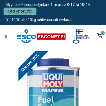
Siirry sisältöön
Myymälä Finnoonniitynkuja 1, ma-pe 8-17, la 10-14
Ota yhteyttä
Yli 100€ alle 10kg rahtivapaasti verkosta
0
Maritim 2026