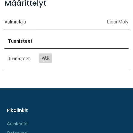
Määrittelyt
Valmistaja
Liqui Moly
Tunnisteet
Tunnisteet
VAK
Pikalinkit
A​s​iakastili