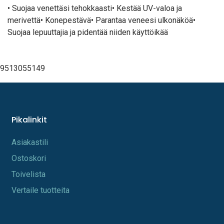
• Suojaa venettäsi tehokkaasti• Kestää UV-valoa ja
merivettä• Konepestävä• Parantaa veneesi ulkonäköä•
Suojaa lepuuttajia ja pidentää niiden käyttöikää
9513055149
Pikalinkit
A​s​iakastili
Os​toskori
Toi​velista
Vertaile tuotteita