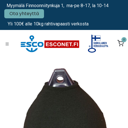
Siirry sisältöön
Myymälä Finnoonniitynkuja 1, ma-pe 8-17, la 10-14
Ota yhteyttä
Yli 100€ alle 10kg rahtivapaasti verkosta
0