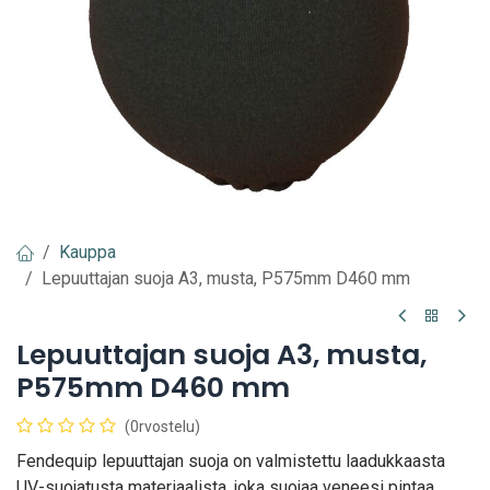
Kauppa
Lepuuttajan suoja A3, musta, P575mm D460 mm
Lepuuttajan suoja A3, musta,
P575mm D460 mm
(0rvostelu)
Fendequip lepuuttajan suoja on valmistettu laadukkaasta
UV-suojatusta materiaalista, joka suojaa veneesi pintaa