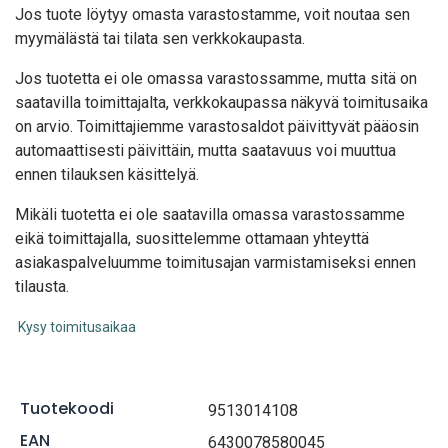
Jos tuote löytyy oma
sta varastostamme, voit noutaa sen
myymälästä tai tilata sen verkkokaupasta.
Jos tuotetta ei ole omassa varastossamme, mutta sitä on
saatavilla toimittajalta, verkkokaupassa näkyvä toimitusaika
on arvio. Toimittajiemme varastosaldot päivittyvät pääosin
automaattisesti päivittäin, mutta saatavuus voi muuttua
ennen tilauksen käsittelyä.
Mikäli tuotetta ei ole saatavilla omassa varastossamme
eikä toimittajalla, suosittelemme ottamaan yhteyttä
asiakaspalveluumme toimitusajan varmistamiseksi ennen
tilausta.
Kysy toimitusaikaa
Tuotekoodi
9513014108
EAN
6430078580045