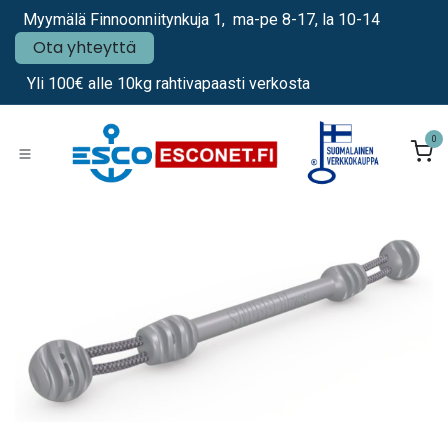
Siirry sisältöön
Myymälä Finnoonniitynkuja 1, ma-pe 8-17, la 10-14
Ota yhteyttä
Yli 100€ alle 10kg rahtivapaasti verkosta
0