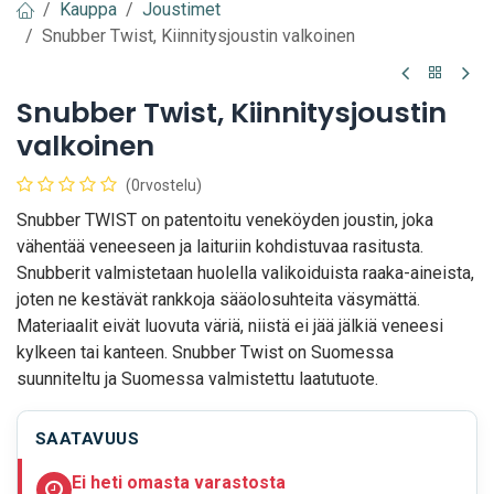
Kauppa
Joustimet
Snubber Twist, Kiinnitysjoustin valkoinen
Snubber Twist, Kiinnitysjoustin
valkoinen
(0rvostelu)
Snubber TWIST on patentoitu veneköyden joustin, joka
vähentää veneeseen ja laituriin kohdistuvaa rasitusta.
Snubberit valmistetaan huolella valikoiduista raaka-aineista,
joten ne kestävät rankkoja sääolosuhteita väsymättä.
Materiaalit eivät luovuta väriä, niistä ei jää jälkiä veneesi
kylkeen tai kanteen. Snubber Twist on Suomessa
suunniteltu ja Suomessa valmistettu laatutuote.
SAATAVUUS
Ei heti omasta varastosta