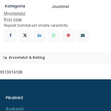
Kategoria
Joustimet
Myyntiehdot
Kysy lisää
Nopeat toimitukset omalta varastolta
Arvostelut & Rating
9513014108
Pikalinkit
A​s​iakastili