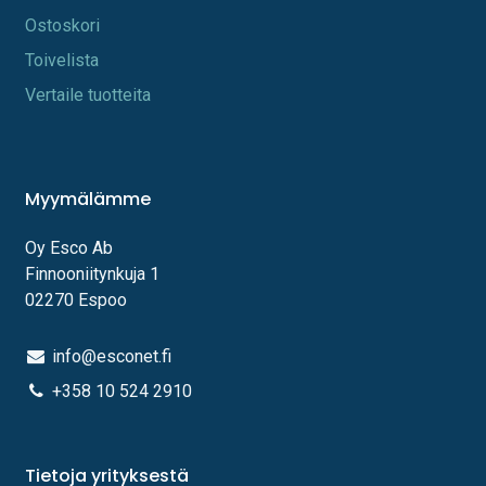
Os​toskori
Toi​velista
Vertaile tuotteita
Myymälämme
Oy Esco Ab
Finnooniitynkuja 1
02270 Espoo
info@esconet.fi
+358 10 524 2910
Tietoja yrityksestä