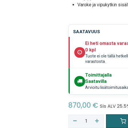
Varoke ja vipukytkin sisäl
SAATAVUUS
Ei heti omasta vara
0 kpl
Tuote ei ole tällä hetke
varastosta.
Toimittajalla
Saatavilla
Arvioitu lisätoimitusaik
870,00
€
Sis ALV 25.