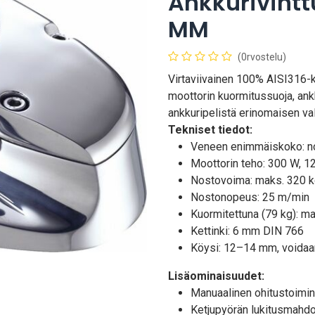
Ankkurivintt
MM
(0rvostelu)
Virtaviivainen 100% AISI316-ka
moottorin kuormitussuoja, ankk
ankkuripelistä erinomaisen val
Tekniset tiedot:
Veneen enimmäiskoko: no
Moottorin teho: 300 W, 1
Nostovoima: maks. 320 
Nostonopeus: 25 m/min
Kuormitettuna (79 kg): 
Kettinki: 6 mm DIN 766
Köysi: 12–14 mm, voidaan
Lisäominaisuudet:
Manuaalinen ohitustoimin
Ketjupyörän lukitusmahdo