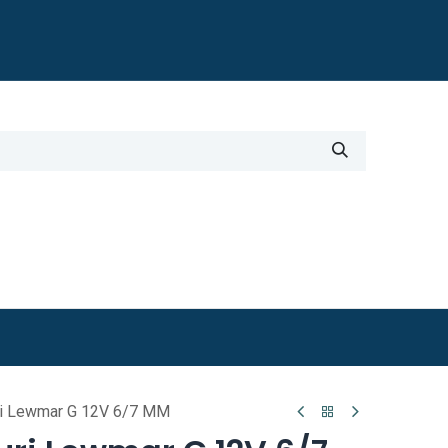
Blogi
i
Työkalut
Lisätiedot
uri Lewmar G 12V 6/7 MM