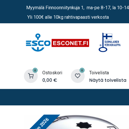
Siirry sisältöön
Myymälä Finnoonniitynkuja 1, ma-pe 8-17, la 10-14
Yli 100€ alle 10kg rahtivapaasti verkosta
0
0
Ostoskori
Toivelista
0,00
€
Näytä toivelista
Lämmittimet
Sähkö
Vene
Maritim 2026