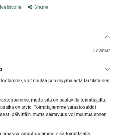
ivelistalle
Share
Lewmar
a
stostamme, voit noutaa sen myymälästä tai tilata sen
astossamme, mutta sitä on saatavilla toimittajalta,
usaika on arvio. Toimittajiemme varastosaldot
sesti päivittäin, mutta saatavuus voi muuttua ennen
lla omassa varastossamme eikä toimittajalla,