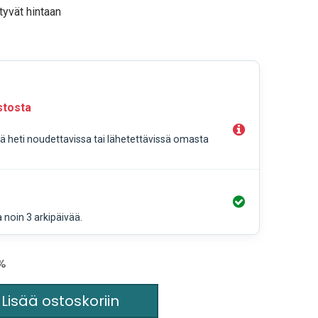
tyvät hintaan
stosta
llä heti noudettavissa tai lähetettävissä omasta
a noin 3 arkipäivää.
5%
Lisää ostoskoriin