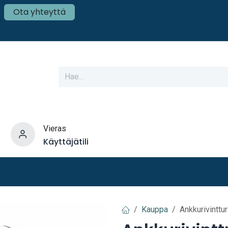
Ota yhteyttä
Vieras
Käyttäjätili
varusteet
Veneen tekniikka
Mökki ja Kot
Kauppa
Ankkurivintt