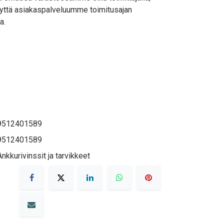
yttä asiakaspalveluumme toimitusajan
a.
9512401589
9512401589
Ankkurivinssit ja tarvikkeet