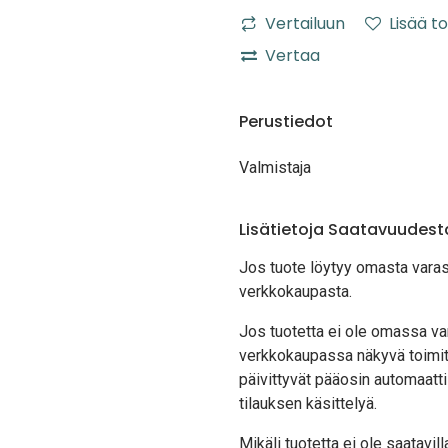
Vertailuun
Lisää to
Vertaa
Perustiedot
Valmistaja
Lisätietoja Saatavuudest
Jos tuote löytyy oma
sta vara
verkkokaupasta.
Jos tuotetta ei ole omassa var
verkkokaupassa näkyvä toimit
päivittyvät pääosin automaatti
tilauksen käsittelyä.
Mikäli tuotetta ei ole saatavi