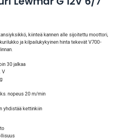
uri Lewmar G 12V 6/7
nsiyksikkö, kiinteä kannen alle sijoitettu moottori,
urilukko ja kilpailukykyinen hinta tekevät V700-
innan.
in 30 jalkaa
2 V
kg
maks. nopeus 20 m/min
 yhdistää kettinkiin
to
llisuus